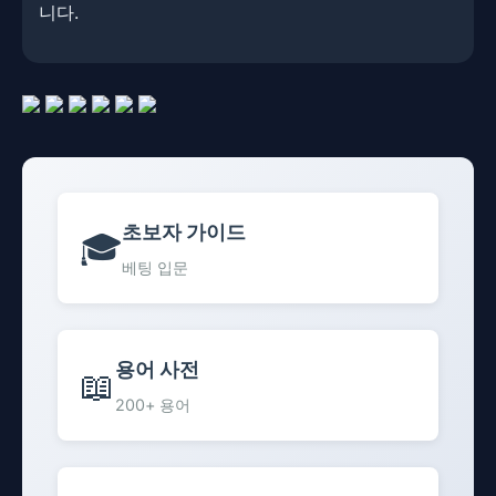
니다.
초보자 가이드
🎓
베팅 입문
용어 사전
📖
200+ 용어