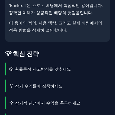
'Bankroll'은 스포츠 베팅에서 핵심적인 용어입니다. ​
정확한 이해가 성공적인 베팅의 첫걸음입니다.
이 용어의 정의, 사용 맥락, 그리고 실제 베팅에서의
적용 방법을 상세히 설명합니다.
💡 핵심 전략
🎲 확률론적 사고방식을 갖추세요
🏅 장기 수익률에 집중하세요
💡 장기적 관점에서 수익을 추구하세요