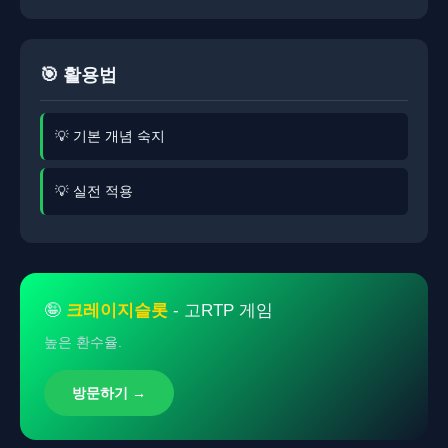
🎯 활용법
💡 기본 개념 숙지
💡 실전 적용
🤪
크레이지슬롯
- 고RTP 게임
높은 환수율.
방문하기 →