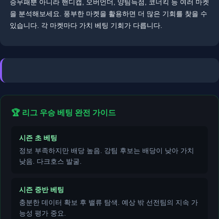
승무패뿐 아니라 핸디캡, 오버언더, 양팀득점, 코너킥 등 여러 마켓
을 분석해보세요. 풍부한 마켓을 활용하면 더 많은 기회를 찾을 수
있습니다. ​​각 마켓마다 가치 베팅 기회가 다릅니다.
🏆 리그 우승 베팅 완전 가이드
시즌 초 베팅
정보 부족하지만 배당 높음. 강팀 후보는 배당이 낮아 가치
낮음. 다크호스 발굴.
시즌 중반 베팅
충분한 데이터 확보 후 밸류 탐색. 예상 밖 선전팀의 지속 가
능성 평가 중요.