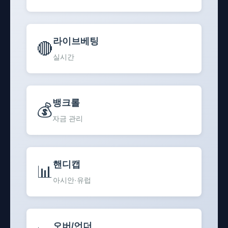
라이브베팅
🔴
실시간
뱅크롤
💰
자금 관리
핸디캡
📊
아시안·유럽
오버/언더