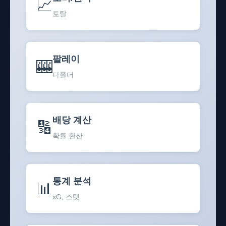
📈
토탈
팔레이
🎰
다폴더
배당 계산
🔢
확률 환산
통계 분석
📊
xG, 스탯