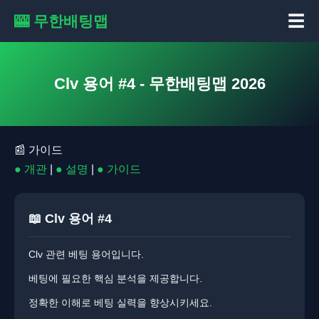
☰
🎰 무한배팅맵
Clv 용어 #4 - 무한배팅맵 2026
📰 가이드
● 개관
|
● 설명
|
● 가이드
📖 Clv 용어 #4
Clv 관련 베팅 용어입니다.
베팅에 필요한 핵심 분석을 제공합니다.
정확한 이해로 베팅 실력을 향상시키세요.