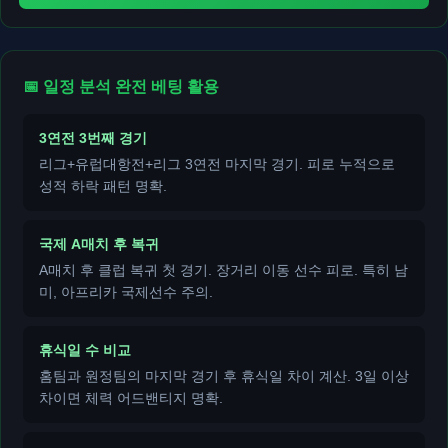
📅 일정 분석 완전 베팅 활용
3연전 3번째 경기
리그+유럽대항전+리그 3연전 마지막 경기. 피로 누적으로
성적 하락 패턴 명확.
국제 A매치 후 복귀
A매치 후 클럽 복귀 첫 경기. 장거리 이동 선수 피로. 특히 남
미, 아프리카 국제선수 주의.
휴식일 수 비교
홈팀과 원정팀의 마지막 경기 후 휴식일 차이 계산. 3일 이상
차이면 체력 어드밴티지 명확.