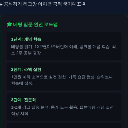
# 공식경기 리그앙 아이콘 극적 국가대표 #
🎓 베팅 입문 완전 로드맵
1단계: 개념 학습
배당률 읽기, 1X2/핸디/오버언더 이해, 뱅크롤 개념 학습. 최
소 2주 공부 권장.
2단계: 소액 실전
1만원 이하 소액으로 실전 경험. 기록 습관 형성. 손익보다
학습에 집중.
3단계: 전문화
1-2개 리그 집중 분석. 통계 도구 활용. 밸류베팅 개념 실전
적용 시작.