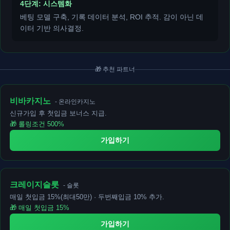
4단계: 시스템화
베팅 모델 구축, 기록 데이터 분석, ROI 추적. 감이 아닌 데
이터 기반 의사결정.
🎁 추천 파트너
비바카지노
- 온라인카지노
신규가입 후 첫입금 보너스 지급.
🎁 롤링조건 500%
가입하기
크레이지슬롯
- 슬롯
매일 첫입금 15%(최대50만) · 두번째입금 10% 추가.
🎁 매일 첫입금 15%
가입하기