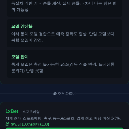
득실차 기반 기대 승률 계산. 실제 승률과 차이 나는 팀은 회
귀 가능성.
모델 앙상블
여러 통계 모델 결합으로 예측 정확도 향상. 단일 모델보다
복합 모델이 강건.
모델 한계
통계 모델은 측정 불가능한 요소(감독 전술 변경, 드레싱룸
분위기) 반영 못함.
🎁 추천 파트너
1xBet
- 스포츠베팅
세계 최대 스포츠베팅! 축구,농구,e스포츠. 업계 최고 배당 마진 2-3%.
🎁 첫입금100%(최대€130)