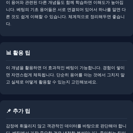
이 용어와 관련된 다른 개념들도 함께 학습하면 이해도가 높아집
니다. ​​베팅의 기초 용어들은 서로 연결되어 있어서 하나를 알면 다
른 것도 쉽게 이해할 수 있습니다. 체계적으로 정리해두면 좋습니
다.
📊 활용 팁
이 개념을 활용하면 더 효과적인 베팅이 가능합니다. 경험이 쌓이
면 자연스럽게 체득됩니다. ​​단순히 용어를 아는 것에서 그치지 말
고 실제로 어떻게 활용할 수 있는지 고민해보세요.
📌 추가 팁
​​감정에 휘둘리지 않고 객관적인 데이터를 바탕으로 판단해야 합니