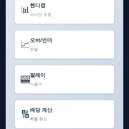
핸디캡
📊
아시안·유럽
오버/언더
📈
토탈
팔레이
🎰
다폴더
배당 계산
🔢
확률 환산