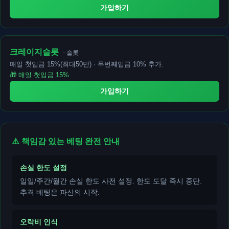
가입하기
크레이지슬롯
- 슬롯
매일 첫입금 15%(최대50만) · 두번째입금 10% 추가.
🎁 매일 첫입금 15%
가입하기
⚠️ 책임감 있는 베팅 완전 안내
손실 한도 설정
일일/주간/월간 손실 한도 사전 설정. 한도 도달 즉시 중단.
추격 베팅은 파산의 시작.
오락비 인식