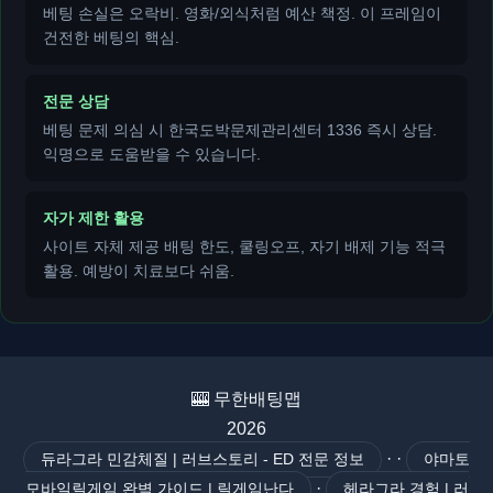
베팅 손실은 오락비. 영화/외식처럼 예산 책정. 이 프레임이
건전한 베팅의 핵심.
전문 상담
베팅 문제 의심 시 한국도박문제관리센터 1336 즉시 상담.
익명으로 도움받을 수 있습니다.
자가 제한 활용
사이트 자체 제공 배팅 한도, 쿨링오프, 자기 배제 기능 적극
활용. 예방이 치료보다 쉬움.
🎰 무한배팅맵
2026
· ·
듀라그라 민감체질 | 러브스토리 - ED 전문 정보
야마토
·
모바일릴게임 완벽 가이드 | 릴게임난다
헤라그라 경험 | 러