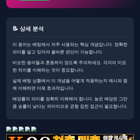
📝 상세 분석
이 용어는 베팅에서 자주 사용되는 핵심 개념입니다. ​​정확한
의미를 알고 있어야 올바른 판단이 가능합니다.
비슷한 용어들과 혼동하지 않도록 주의하세요. 각각의 미묘
한 차이를 이해하는 것이 중요합니다.
실제 베팅 상황에서 이 개념을 어떻게 적용하는지 예시와 함
께 이해하면 더욱 효과적입니다.
배당률의 의미를 정확히 이해해야 합니다. ​높은 배당은 그만
큼 승률이 낮다는 의미이므로 균형 잡힌 접근이 필요합니다.