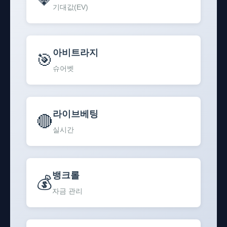
기대값(EV)
아비트라지
🎯
슈어벳
라이브베팅
🔴
실시간
뱅크롤
💰
자금 관리