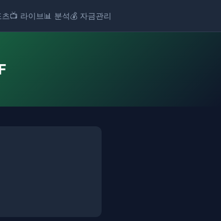
포츠
📺 라이브
📊 분석
💰 자금관리
F