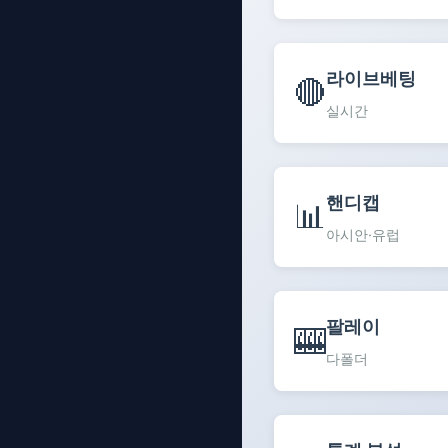
라이브베팅
🔴
실시간
핸디캡
📊
아시안·유럽
팔레이
🎰
다폴더