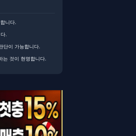
합니다.
다.
 판단이 가능합니다.
하는 것이 현명합니다.