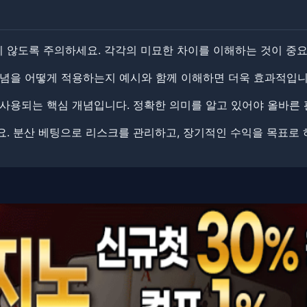
 않도록 주의하세요. 각각의 미묘한 차이를 이해하는 것이 중요
개념을 어떻게 적용하는지 예시와 함께 이해하면 더욱 효과적입니
 사용되는 핵심 개념입니다. 정확한 의미를 알고 있어야 올바른
요. 분산 베팅으로 리스크를 관리하고, 장기적인 수익을 목표로 