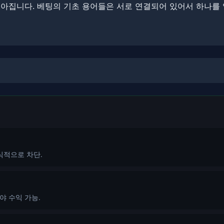
집니다. ​​베팅의 기초 용어들은 서로 연결되어 있어서 하나를 알
식적으로 차단.
야 수익 가능.