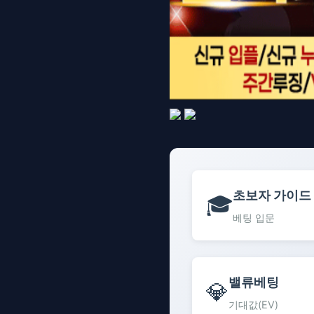
초보자 가이드
🎓
베팅 입문
밸류베팅
💎
기대값(EV)