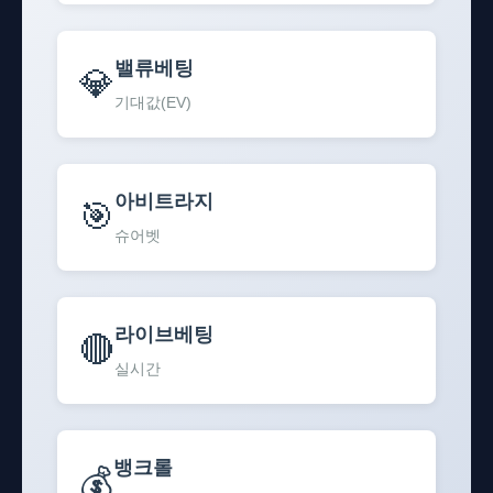
밸류베팅
💎
기대값(EV)
아비트라지
🎯
슈어벳
라이브베팅
🔴
실시간
뱅크롤
💰