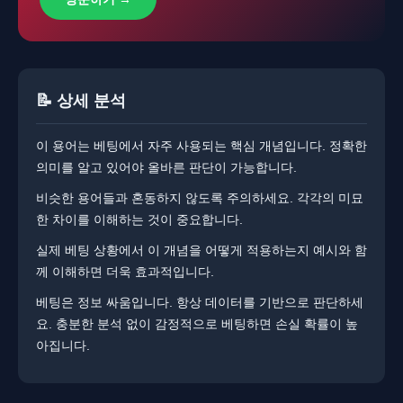
📝 상세 분석
이 용어는 베팅에서 자주 사용되는 핵심 개념입니다. ​​정확한
의미를 알고 있어야 올바른 판단이 가능합니다.
비슷한 용어들과 혼동하지 않도록 주의하세요. ​​각각의 미묘
한 차이를 이해하는 것이 중요합니다.
실제 베팅 상황에서 이 개념을 어떻게 적용하는지 예시와 함
께 이해하면 더욱 효과적입니다.
베팅은 정보 싸움입니다. 항상 데이터를 기반으로 판단하세
요. ​​충분한 분석 없이 감정적으로 베팅하면 손실 확률이 높
아집니다.