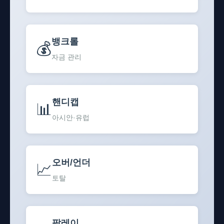
뱅크롤
💰
자금 관리
핸디캡
📊
아시안·유럽
오버/언더
📈
토탈
팔레이