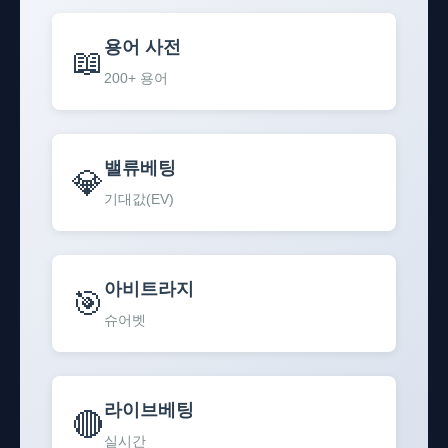
용어 사전
📖
200+ 용어
밸류베팅
💎
기대값(EV)
아비트라지
🎯
슈어벳
라이브베팅
🔴
실시간