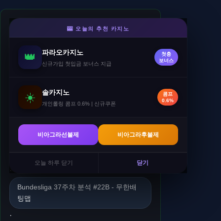
크레이지슬롯
- 슬롯
🎰 오늘의 추천 카지노
매일 첫입금 15%(최대50만) · 두번째입금 10% 추
가.
파라오카지노
👑
첫충
🎁 매일 첫입금 15%
보너스
신규가입 첫입금 보너스 지급
· ·
seongdong구 Shockwave | 러브스토리
솔카지노
☀️
콤프
0.6%
·
개인롤링 콤프 0.6% | 신규쿠폰
수하그라 복용가능 - 비아센터
비아그라선불제
비아그라후불제
·
러브그라 정기 사용자 - 비아센터
오늘 하루 닫기
닫기
·
Bundesliga 37주차 분석 #22B - 무한배
팅맵
·