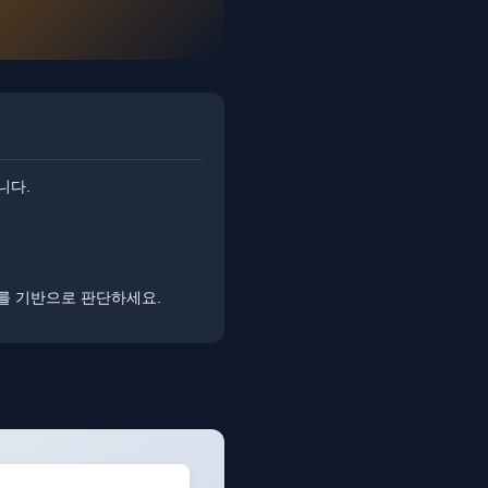
니다.
터를 기반으로 판단하세요.