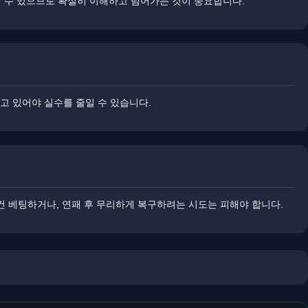
생길 수 있으므로 확실히 이해하고 넘어가는 것이 중요합니다.
알고 있어야 실수를 줄일 수 있습니다.
건 베팅하거나, 연패 후 무리하게 복구하려는 시도는 피해야 합니다.