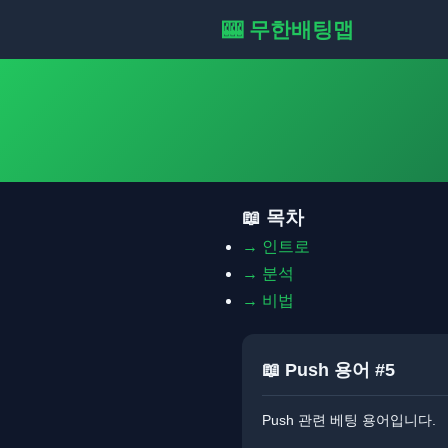
🎰 무한배팅맵
📖 목차
→ 인트로
→ 분석
→ 비법
📖 Push 용어 #5
Push 관련 베팅 용어입니다.