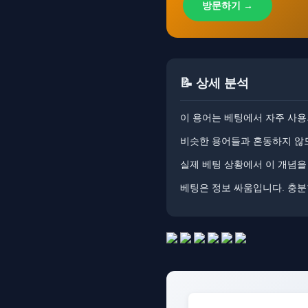
방문하기 →
📝 상세 분석
이 용어는 베팅에서 자주 사용
비슷한 용어들과 혼동하지 않도
실제 베팅 상황에서 이 개념을
베팅은 정보 싸움입니다. ​​