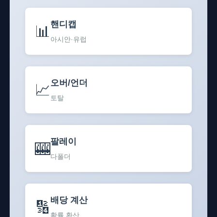
핸디캡
📊
아시안·유럽
오버/언더
📈
토탈
팔레이
🎰
다폴더
배당 계산
🔢
확률 환산