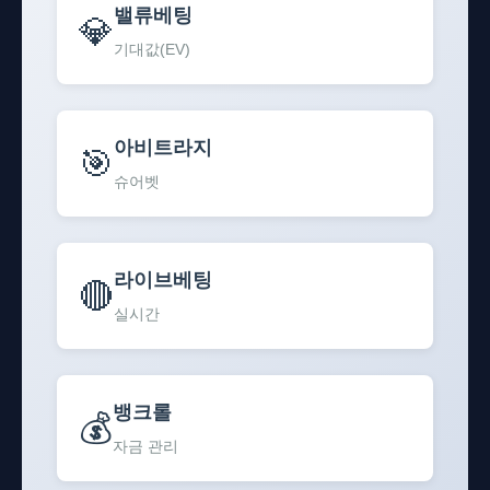
밸류베팅
💎
기대값(EV)
아비트라지
🎯
슈어벳
라이브베팅
🔴
실시간
뱅크롤
💰
자금 관리