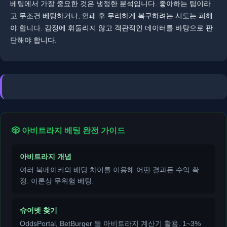
베팅에서 가장 중요한 것은 냉정한 분석입니다. 좋아하는 팀이라
고 무조건 베팅하거나, 연패 후 무리하게 복구하려는 시도는 피해
야 합니다. 감정에 휘둘리지 않고 객관적인 데이터를 바탕으로 판
단해야 합니다.
🎲 아비트라지 베팅 완전 가이드
아비트라지 개념
여러 북메이커의 배당 차이를 이용해 어떤 결과든 수익 확
정. 이론상 무위험 베팅.
슈어벳 찾기
OddsPortal, BetBurger 등 아비트라지 계산기 활용. 1~3%