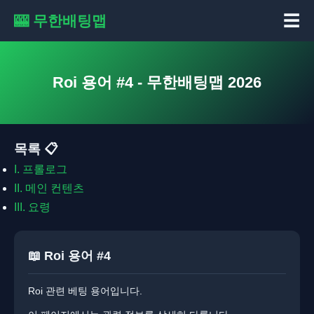
☰
🎰 무한배팅맵
Roi 용어 #4 - 무한배팅맵 2026
목록 📋
I.
프롤로그
II.
메인 컨텐츠
III.
요령
📖 Roi 용어 #4
Roi 관련 베팅 용어입니다.