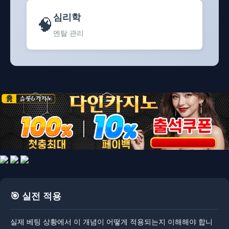
심리학
🧠
멘탈 관리
🎯 실전 적용
실제 베팅 상황에서 이 개념이 어떻게 적용되는지 이해해야 합니