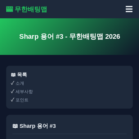
☰
🎰 무한배팅맵
Sharp 용어 #3 - 무한배팅맵 2026
📖 목록
✓
소개
✓
세부사항
✓
포인트
📖 Sharp 용어 #3