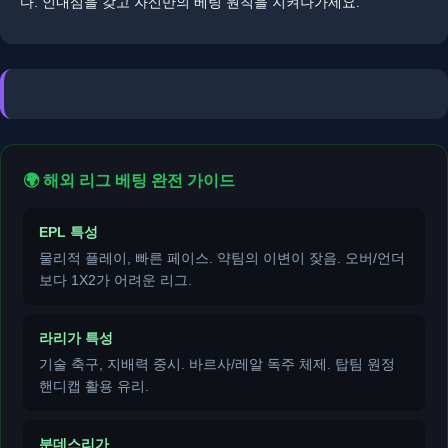
다. 인내심을 갖고 자신만의 베팅 원칙을 지켜나가세요.
🌍 해외 리그 베팅 완전 가이드
EPL 특성
물리적 플레이, 빠른 페이스. 약팀의 이변이 잦음. 오버/언더
보다 1X2가 어려운 리그.
라리가 특성
기술 축구, 지배력 중시. 바르사/레알 독주 체제. 탑팀 원정
핸디캡 활용 유리.
분데스리가