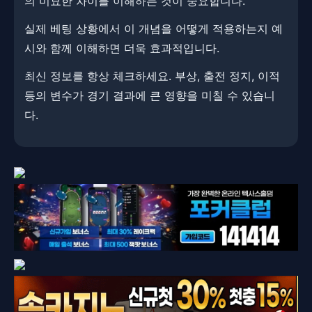
의 미묘한 차이를 이해하는 것이 중요합니다.
실제 베팅 상황에서 이 개념을 어떻게 적용하는지 예
시와 함께 이해하면 더욱 효과적입니다.
최신 정보를 항상 체크하세요. 부상, 출전 정지, 이적
등의 변수가 경기 결과에 큰 영향을 미칠 수 있습니
다.