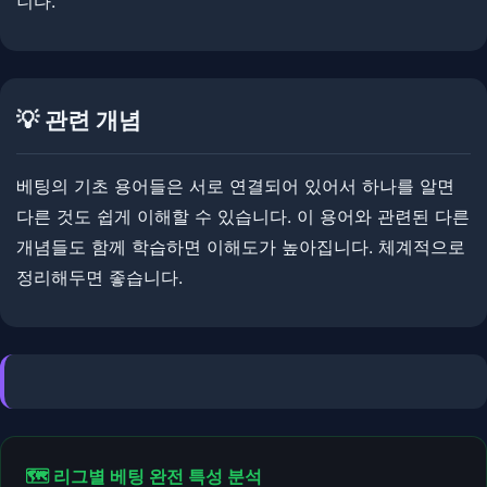
니다.
💡 관련 개념
​​베팅의 기초 용어들은 서로 연결되어 있어서 하나를 알면
다른 것도 쉽게 이해할 수 있습니다. 이 용어와 관련된 다른
개념들도 함께 학습하면 이해도가 높아집니다. 체계적으로
정리해두면 좋습니다.
🗺️ 리그별 베팅 완전 특성 분석