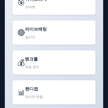
🎯
슈어벳
라이브베팅
🔴
실시간
뱅크롤
💰
자금 관리
핸디캡
📊
아시안·유럽