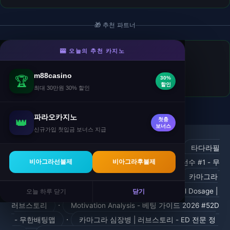
🎁 추천 파트너
🎰 오늘의 추천 카지노
라이징슬롯
- 슬롯
첫충 50% · 매충 20% · 재충전 10% 추가 보너스.
m88casino
🏆
30%
🎁 첫충전 50%
할인
최대 30만원 30% 할인
파라오카지노
👑
첫충
보너스
신규가입 첫입금 보너스 지급
·
Game Guide 580 | 카지노 가이드 | 카지노월드
타다라필
·
현금가격 | 러브스토리 - ED 전문 정보
비아그라선불제
비아그라후불제
Atletico 선수 #1 - 무
·
·
한배팅맵 2026
실데나필 정제 - 비아센터
카마그라
·
고령자 안전 - 비아센터
Cholesterol 환자 Palpal Dosage |
오늘 하루 닫기
닫기
·
러브스토리
Motivation Analysis - 베팅 가이드 2026 #52D
·
- 무한배팅맵
카마그라 심장병 | 러브스토리 - ED 전문 정