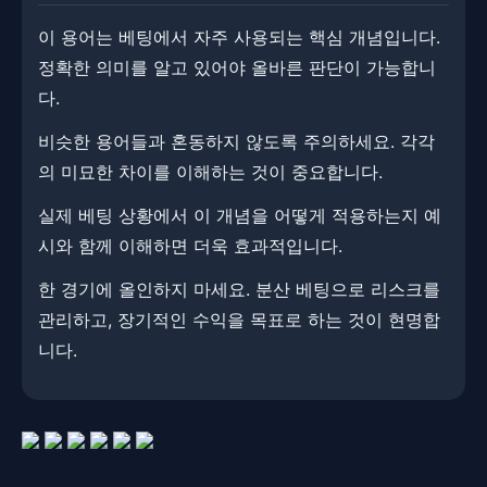
이 용어는 베팅에서 자주 사용되는 핵심 개념입니다. ​
정확한 의미를 알고 있어야 올바른 판단이 가능합니
다.
비슷한 용어들과 혼동하지 않도록 주의하세요. ​​각각
의 미묘한 차이를 이해하는 것이 중요합니다.
실제 베팅 상황에서 이 개념을 어떻게 적용하는지 예
시와 함께 이해하면 더욱 효과적입니다.
한 경기에 올인하지 마세요. ​​분산 베팅으로 리스크를
관리하고, 장기적인 수익을 목표로 하는 것이 현명합
니다.