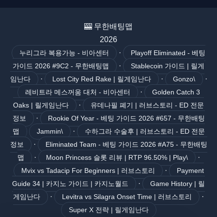
🎰 무한배팅맵
2026
·
누리그라 복용가능 - 비아센터
Playoff Eliminated - 베팅
·
가이드 2026 #9C2 - 무한배팅맵
Stablecoin 가이드 | 릴게
·
·
·
임난다
Lost City Red Rake | 릴게임난다
Gonzo\
·
레비트라 메스꺼움 대처 - 비아센터
Golden Catch 3
·
Oaks | 릴게임난다
유데나필 폐기 | 러브스토리 - ED 전문
·
정보
Rookie Of Year - 베팅 가이드 2026 #657 - 무한배팅
·
맵
Jammin\
수하그라 수술후 | 러브스토리 - ED 전문
·
정보
Eliminated Team - 베팅 가이드 2026 #A75 - 무한배팅
·
·
맵
Moon Princess 슬롯 리뷰 | RTP 96.50% | Play\
·
Mvix vs Tadacip For Beginners | 러브스토리
Payment
·
Guide 34 | 카지노 가이드 | 카지노월드
Game History | 릴
·
·
게임난다
Levitra vs Silagra Onset Time | 러브스토리
Super X 전략 | 릴게임난다