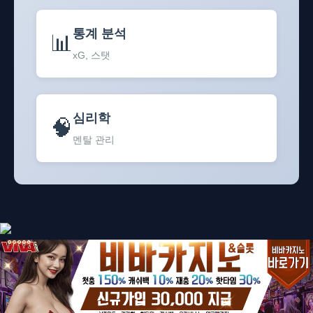
통계 분석
📊
xG, 스탯
심리학
🧠
멘탈 관리