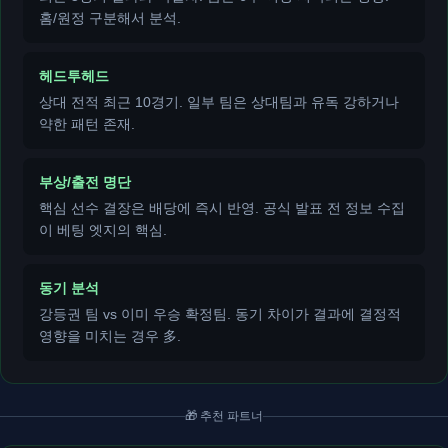
홈/원정 구분해서 분석.
헤드투헤드
상대 전적 최근 10경기. 일부 팀은 상대팀과 유독 강하거나
약한 패턴 존재.
부상/출전 명단
핵심 선수 결장은 배당에 즉시 반영. 공식 발표 전 정보 수집
이 베팅 엣지의 핵심.
동기 분석
강등권 팀 vs 이미 우승 확정팀. 동기 차이가 결과에 결정적
영향을 미치는 경우 多.
🎁 추천 파트너