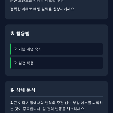
최신 트렌드를 반영한 정보입니다.
정확한 이해로 베팅 실력을 향상시키세요.
🎯 활용법
💡 기본 개념 숙지
💡 실전 적용
📝 상세 분석
최근 이적 시장에서의 변화와 주전 선수 부상 여부를 파악하
는 것이 중요합니다. ​팀 전력 변동을 체크하세요.