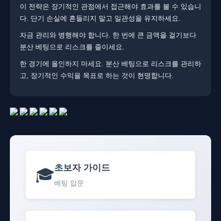
이 전략은 장기적인 관점에서 접근해야 효과를 볼 수 있습니
다. ​​단기 손실에 흔들리지 말고 일관성을 유지하세요.
자금 관리와 병행해야 합니다. ​​한 번에 큰 금액을 걸기보다
분산 베팅으로 리스크를 줄이세요.
한 경기에 올인하지 마세요. ​분산 베팅으로 리스크를 관리하
고, 장기적인 수익을 목표로 하는 것이 현명합니다.
초보자 가이드
🎓
베팅 입문