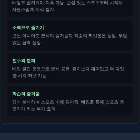
베팅도 즐거워야 지속 가능. 관심 있는 스포츠부터 시작해
자연스럽게 지식 쌓기.
소액으로 즐기기
큰돈 아니어도 분석의 즐거움과 적중의 짜릿함은 동일. 부담
없는 금액 설정.
친구와 함께
베팅 클럽 운영으로 분석 공유. 혼자보다 재미있고 더 다양
한 시각 확보 가능.
학습의 즐거움
경기 분석하며 스포츠 이해 깊어짐. 베팅을 통해 스포츠 전
문가가 되는 부가 효과.