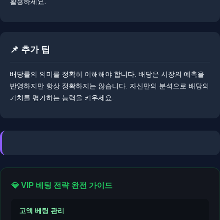
활용하세요.
📌 추가 팁
배당률의 의미를 정확히 이해해야 합니다. ​배당은 시장의 예측을
반영하지만 항상 정확하지는 않습니다. ​자신만의 분석으로 배당의
가치를 평가하는 능력을 키우세요.
💎 VIP 베팅 전략 완전 가이드
고액 베팅 관리