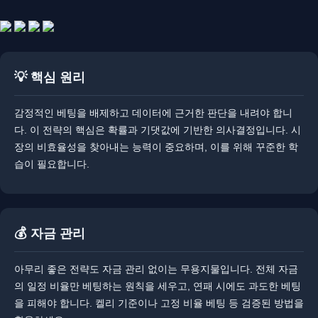
💡 핵심 원리
감정적인 베팅을 배제하고 데이터에 근거한 판단을 내려야 합니
다. 이 전략의 핵심은 확률과 기댓값에 기반한 의사결정입니다. ​시
장의 비효율성을 찾아내는 능력이 중요하며, 이를 위해 꾸준한 학
습이 필요합니다.
💰 자금 관리
아무리 좋은 전략도 자금 관리 없이는 무용지물입니다. ​​전체 자금
의 일정 비율만 베팅하는 원칙을 세우고, 연패 시에도 과도한 베팅
을 피해야 합니다. ​켈리 기준이나 고정 비율 베팅 등 검증된 방법을