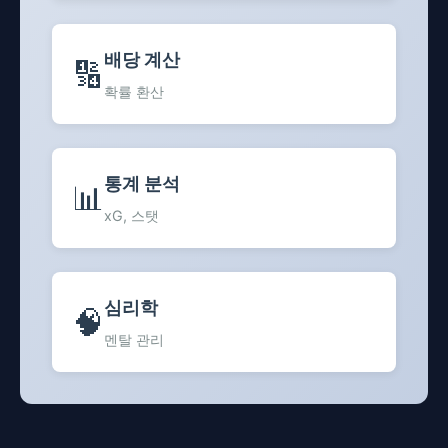
배당 계산
🔢
확률 환산
통계 분석
📊
xG, 스탯
심리학
🧠
멘탈 관리