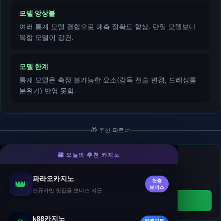
모델 앙상블
여러 통계 모델 결합으로 예측 정확도 향상. 단일 모델보다
복합 모델이 강건.
모델 한계
통계 모델은 측정 불가능한 요소(감독 전술 변경, 드레싱룸
분위기) 반영 못함.
🎁 추천 파트너
🎰 오늘의 추천 카지노
1xslots
- 스포츠베팅
입금 프리 베팅 200번의 프리스핀. 자동코드
파라오카지노
👑
첫충
🎁 🎲 월요일 리로드 100% 최대 €300
보너스
신규가입 첫입금 보너스 지급
가입하기
k88카지노
리베이트