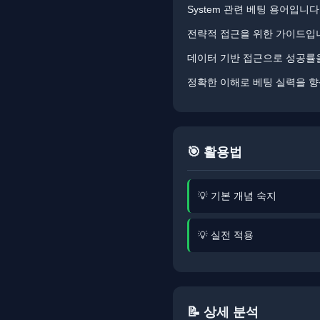
System 관련 베팅 용어입니다
전략적 접근을 위한 가이드입
데이터 기반 접근으로 성공률을 높이
정확한 이해로 베팅 실력을 
🎯 활용법
💡 기본 개념 숙지
💡 실전 적용
📝 상세 분석