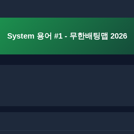
System 용어 #1 - 무한배팅맵 2026