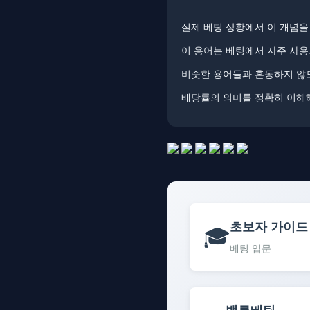
실제 베팅 상황에서 이 개념을
이 용어는 베팅에서 자주 사용
비슷한 용어들과 혼동하지 않도
배당률의 의미를 정확히 이해해
초보자 가이드
🎓
베팅 입문