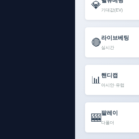
밸류베팅
💎
기대값(EV)
라이브베팅
🔴
실시간
핸디캡
📊
아시안·유럽
팔레이
🎰
다폴더