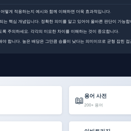
 어떻게 적용하는지 예시와 함께 이해하면 더욱 효과적입니다.
되는 핵심 개념입니다. 정확한 의미를 알고 있어야 올바른 판단이 가능합
록 주의하세요. ​​각각의 미묘한 차이를 이해하는 것이 중요합니다.
야 합니다. ​높은 배당은 그만큼 승률이 낮다는 의미이므로 균형 잡힌 
용어 사전
📖
200+ 용어