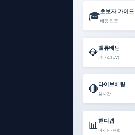
초보자 가이드
🎓
베팅 입문
밸류베팅
💎
기대값(EV)
라이브베팅
🔴
실시간
핸디캡
📊
아시안·유럽