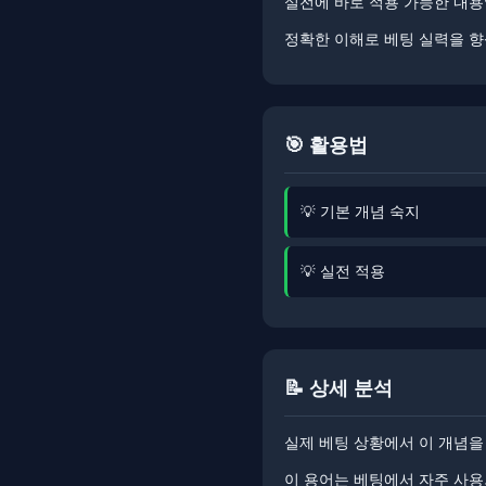
실전에 바로 적용 가능한 내용
정확한 이해로 베팅 실력을 
🎯 활용법
💡 기본 개념 숙지
💡 실전 적용
📝 상세 분석
실제 베팅 상황에서 이 개념을
이 용어는 베팅에서 자주 사용