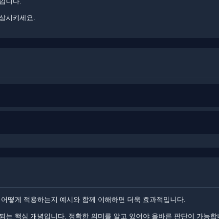
입니다.
향상시키세요.
 어떻게 적용하는지 예시와 함께 이해하면 더욱 효과적입니다.
되는 핵심 개념입니다. 정확한 의미를 알고 있어야 올바른 판단이 가능합