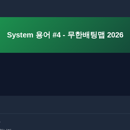
System 용어 #4 - 무한배팅맵 2026
.