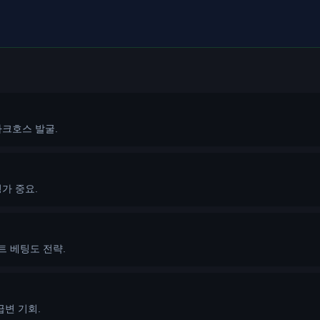
다크호스 발굴.
가 중요.
트 베팅도 전략.
급변 기회.