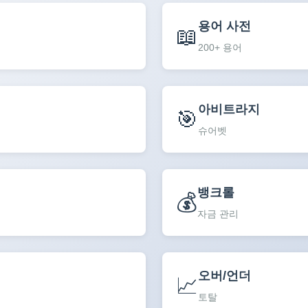
용어 사전
📖
200+ 용어
아비트라지
🎯
슈어벳
뱅크롤
💰
자금 관리
오버/언더
📈
토탈