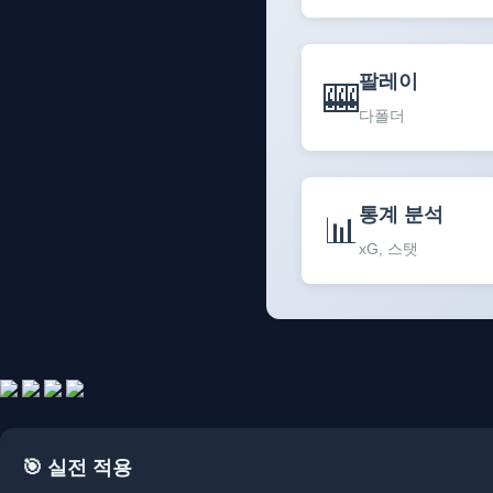
팔레이
🎰
다폴더
통계 분석
📊
xG, 스탯
🎯 실전 적용