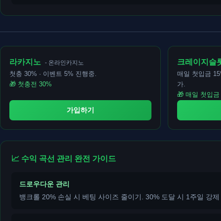
라카지노
크레이지슬
- 온라인카지노
첫충 30% · 이벤트 5% 진행중.
매일 첫입금 15
🎁 첫충전 30%
가.
🎁 매일 첫입금 
가입하기
📈 수익 곡선 관리 완전 가이드
드로우다운 관리
뱅크롤 20% 손실 시 베팅 사이즈 줄이기. 30% 도달 시 1주일 강제