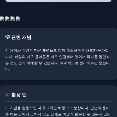
💡 관련 개념
이 용어와 관련된 다른 개념들도 함께 학습하면 이해도가 높아집
니다. 베팅의 기초 용어들은 서로 연결되어 있어서 하나를 알면 다
른 것도 쉽게 이해할 수 있습니다. ​​체계적으로 정리해두면 좋습니
다.
📊 활용 팁
이 개념을 활용하면 더 효과적인 베팅이 가능합니다. 단순히 용어
를 아는 것에서 그치지 말고 실제로 어떻게 활용할 수 있는지 고민