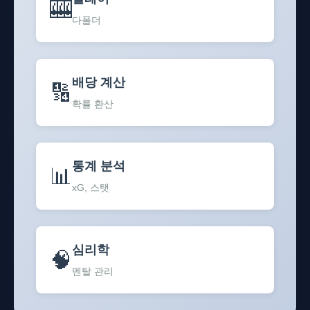
🎰
다폴더
배당 계산
🔢
확률 환산
통계 분석
📊
xG, 스탯
심리학
🧠
멘탈 관리