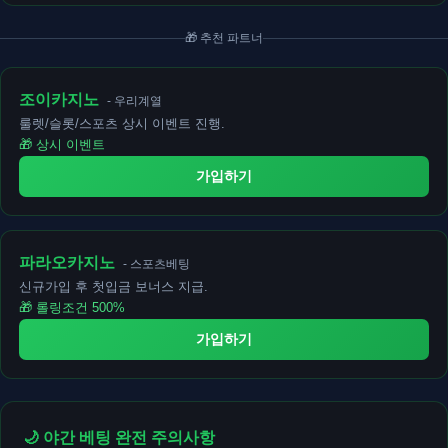
🎁 추천 파트너
조이카지노
- 우리계열
룰렛/슬롯/스포츠 상시 이벤트 진행.
🎁 상시 이벤트
가입하기
파라오카지노
- 스포츠베팅
신규가입 후 첫입금 보너스 지급.
🎁 롤링조건 500%
가입하기
🌙 야간 베팅 완전 주의사항