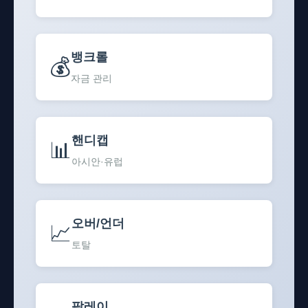
뱅크롤
💰
자금 관리
핸디캡
📊
아시안·유럽
오버/언더
📈
토탈
팔레이