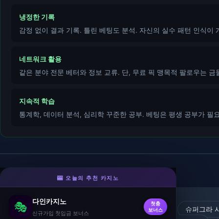
냉정한 기록
감정 없이 결과 기록. 틀린 베팅도 분석. 자신의 실수 패턴 인식이 
네트워크 활용
같은 분야 전문 베터와 정보 교류. 단, 무료 픽 맹목적 팔로우는 금
지속적 학습
통계학, 데이터 분석, 심리학 꾸준한 공부. 베팅은 평생 공부가 필요
🎰 오늘의 추천 카지노
크레이지슬롯
- 슬롯
매일 첫입금 15%(최대50만) · 두번째입금 10% 추
다인카지노
🎭
첫충
가.
슈퍼그라 사
보너스
신규가입 첫입금 보너스
🎁 매일 첫입금 15%