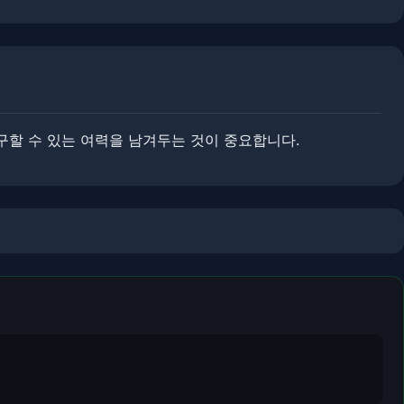
복구할 수 있는 여력을 남겨두는 것이 중요합니다.