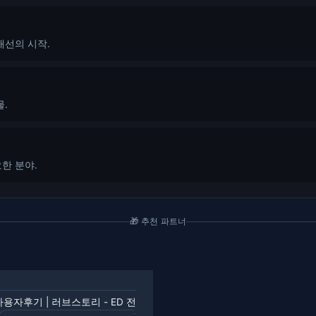
개선의 시작.
물.
한 분야.
🎁 추천 파트너
용자후기 | 러브스토리 - ED 전