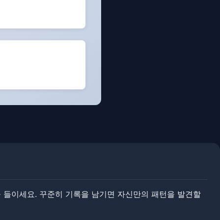
 들이세요. ​꾸준히 기록을 남기면 자신만의 패턴을 발견할