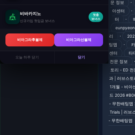
·
문 정보
·
아센터
비바카지노
🎪
첫충
·
터
보너스
신규가입 첫입금 보너스
eunpyeon
·
리
20
비아그라후불제
비아그라선불제
·
팅맵
카
센터
타다
오늘 하루 닫기
닫기
전문 정보
토리 - ED 
과 | 러브스토
1개월 - 비아
드 2026 #B
- 무한배팅맵 
Trials | 러
- 무한배팅맵