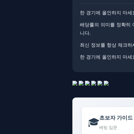
한 경기에 올인하지 마세
배당률의 의미를 정확히 이
니다.
최신 정보를 항상 체크하세
한 경기에 올인하지 마세
초보자 가이드
🎓
베팅 입문