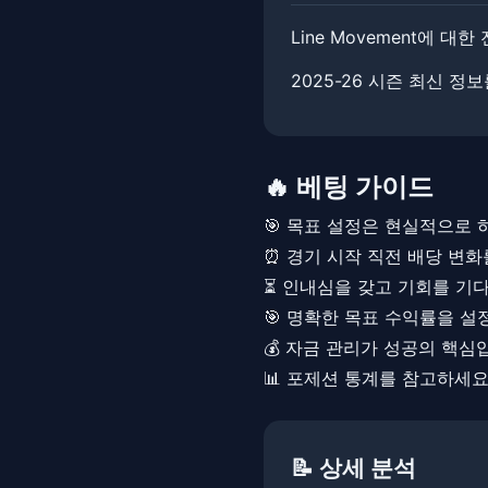
Line Movement에 대
2025-26 시즌 최신 
🔥 베팅 가이드
🎯 목표 설정은 현실적으로 
⏰ 경기 시작 직전 배당 변
⏳ 인내심을 갖고 기회를 기
🎯 명확한 목표 수익률을 
💰 자금 관리가 성공의 핵심
📊 포제션 통계를 참고하세
📝 상세 분석