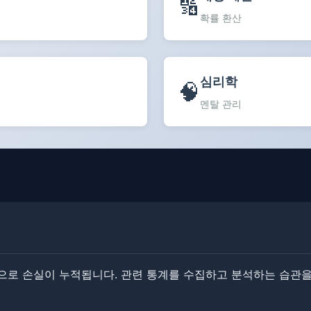
🔢
확률 환산
심리학
🧠
멘탈 관리
으로 손실이 누적됩니다. ​관련 통계를 수집하고 분석하는 습관을