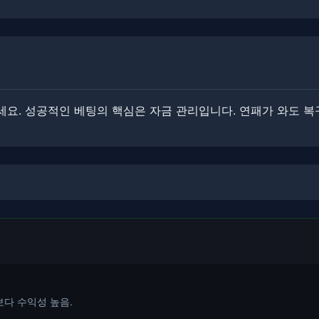
하세요. 성공적인 베팅의 핵심은 자금 관리입니다. ​연패가 와도 
보다 수익성 높음.