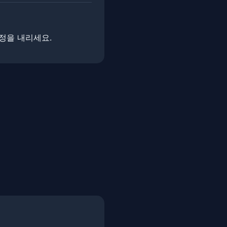
결정을 내리세요.