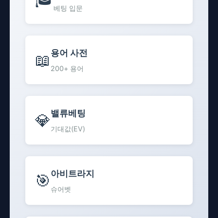
베팅 입문
용어 사전
📖
200+ 용어
밸류베팅
💎
기대값(EV)
아비트라지
🎯
슈어벳