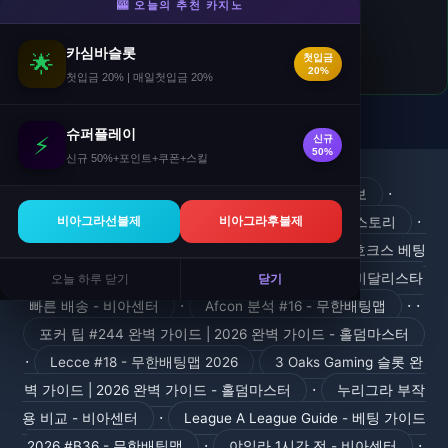
🎰 오늘의 추천 카지노
k88카지노
- 우리계열
입플 5+3~50+15 · 슬롯 리베이트 4% · 페이백 5%.
카심바슬롯
🌟
첫입금
🎁 상시 이벤트
20%
첫입금 20% | 매일첫입금 20%
슈퍼플레이
⚡
신규
50%
신규 50%+포인트+쿠폰+스킬
·
아바나필 스트레스 | 러브스토리 - ED 전문 정보
·
Hypertension 환자 Sendom Doctor Advice | 러브스토리
비아그라선불제
비아그라후불제
·
NHL 10주차 #185 - 무한배팅맵
시카고 블랙호크스 베팅
·
완벽 가이드 | 2026 완벽 가이드 - 홀덤마스터
비달리스타
오늘 하루 닫기
닫기
·
· ·
빠른 배송 - 비아센터
Afcon 분석 #16 - 무한배팅맵
포커 팁 #244 완벽 가이드 | 2026 완벽 가이드 - 홀덤마스터
·
Lecce #18 - 무한배팅맵 2026
3 Oaks Gaming 슬롯 완
·
벽 가이드 | 2026 완벽 가이드 - 홀덤마스터
누리그라 부작
·
용 비교 - 비아센터
League A League Guide - 베팅 가이드
·
·
2026 #B36 - 무한배팅맵
야일라 1시간 전 - 비아센터