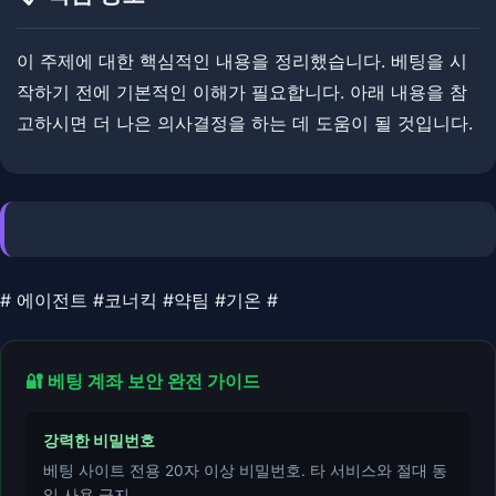
이 주제에 대한 핵심적인 내용을 정리했습니다. ​베팅을 시
작하기 전에 기본적인 이해가 필요합니다. 아래 내용을 참
고하시면 더 나은 의사결정을 하는 데 도움이 될 것입니다.
# 에이전트 #코너킥 #약팀 #기온 #
🔐 베팅 계좌 보안 완전 가이드
강력한 비밀번호
베팅 사이트 전용 20자 이상 비밀번호. 타 서비스와 절대 동
일 사용 금지.