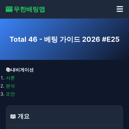
🎰 무한배팅맵
☰
Total 46 - 베팅 가이드 2026 #E25
📚내비게이션
서론
분석
조언
📖 개요