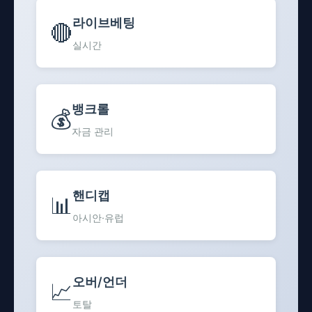
라이브베팅
🔴
실시간
뱅크롤
💰
자금 관리
핸디캡
📊
아시안·유럽
오버/언더
📈
토탈