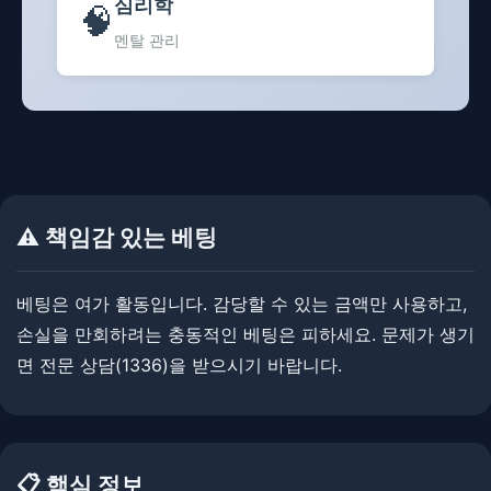
심리학
🧠
멘탈 관리
⚠️ 책임감 있는 베팅
베팅은 여가 활동입니다. 감당할 수 있는 금액만 사용하고,
손실을 만회하려는 충동적인 베팅은 피하세요. ​​문제가 생기
면 전문 상담(1336)을 받으시기 바랍니다.
📋 핵심 정보