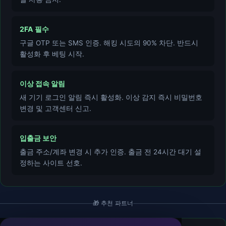
2FA 필수
구글 OTP 또는 SMS 인증. 해킹 시도의 90% 차단. 반드시
활성화 후 베팅 시작.
이상 접속 알림
새 기기 로그인 알림 즉시 활성화. 이상 감지 즉시 비밀번호
변경 및 고객센터 신고.
입출금 보안
출금 주소/계좌 변경 시 추가 인증. 출금 전 24시간 대기 설
정하는 사이트 선호.
🎁 추천 파트너