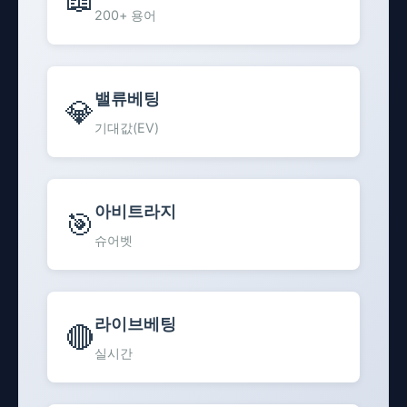
200+ 용어
밸류베팅
💎
기대값(EV)
아비트라지
🎯
슈어벳
라이브베팅
🔴
실시간