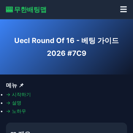
🎰 무한배팅맵
☰
Uecl Round Of 16 - 베팅 가이드
2026 #7C9
메뉴 📌
→
시작하기
→
설명
→
노하우