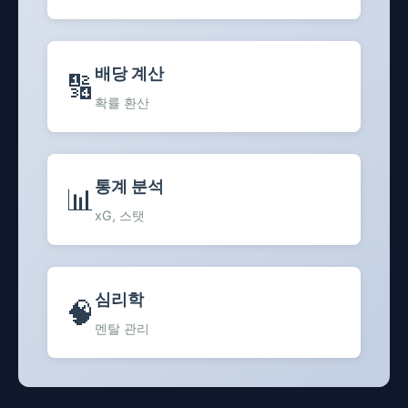
배당 계산
🔢
확률 환산
통계 분석
📊
xG, 스탯
심리학
🧠
멘탈 관리