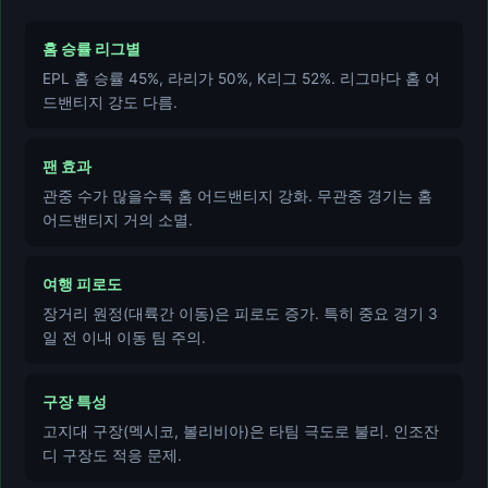
홈 승률 리그별
EPL 홈 승률 45%, 라리가 50%, K리그 52%. 리그마다 홈 어
드밴티지 강도 다름.
팬 효과
관중 수가 많을수록 홈 어드밴티지 강화. 무관중 경기는 홈
어드밴티지 거의 소멸.
여행 피로도
장거리 원정(대륙간 이동)은 피로도 증가. 특히 중요 경기 3
일 전 이내 이동 팀 주의.
구장 특성
고지대 구장(멕시코, 볼리비아)은 타팀 극도로 불리. 인조잔
디 구장도 적응 문제.