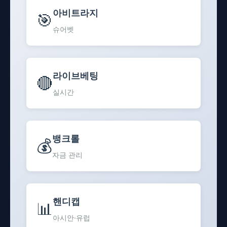
아비트라지
🎯
슈어벳
라이브베팅
🔴
실시간
뱅크롤
💰
자금 관리
핸디캡
📊
아시안·유럽