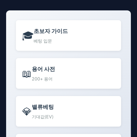
초보자 가이드
🎓
베팅 입문
용어 사전
📖
200+ 용어
밸류베팅
💎
기대값(EV)