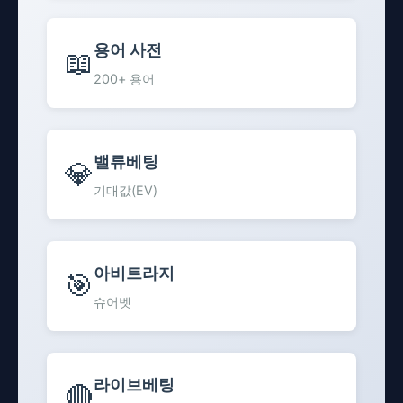
용어 사전
📖
200+ 용어
밸류베팅
💎
기대값(EV)
아비트라지
🎯
슈어벳
라이브베팅
🔴