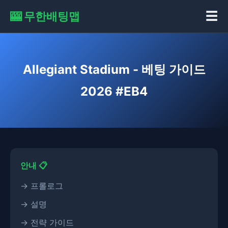
🎰 무한배팅맵
☰
Allegiant Stadium - 베팅 가이드
2026 #EB4
안내 📋
→
프롤로그
→
설명
→
전략 가이드