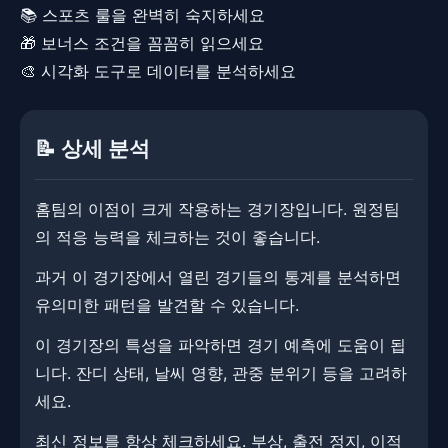
📚 스포츠 룰을 완벽히 숙지하세요
🎁 보너스 조건을 꼼꼼히 읽으세요
🎨 시각화 도구로 데이터를 분석하세요
📝 상세 분석
홈팀의 이점이 크게 작용하는 경기장입니다. ​​원정팀
의 적응 능력을 체크하는 것이 좋습니다.
과거 이 경기장에서 열린 경기들의 통계를 분석하면
유의미한 패턴을 발견할 수 있습니다.
이 경기장의 특성을 파악하면 경기 예측에 도움이 됩
니다. 잔디 상태, 날씨 영향, 관중 분위기 등을 고려하
세요.
최신 정보를 항상 체크하세요. ​부상, 출전 정지, 이적