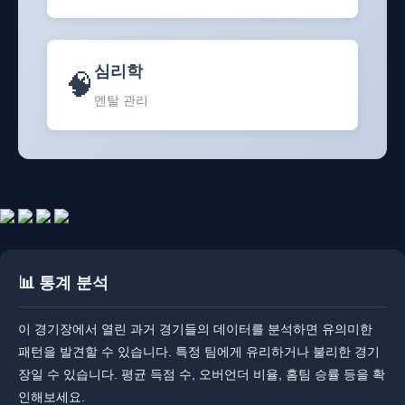
심리학
🧠
멘탈 관리
📊 통계 분석
이 경기장에서 열린 과거 경기들의 데이터를 분석하면 유의미한
패턴을 발견할 수 있습니다. ​특정 팀에게 유리하거나 불리한 경기
장일 수 있습니다. ​평균 득점 수, 오버언더 비율, 홈팀 승률 등을 확
인해보세요.