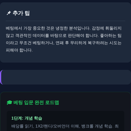
📌 추가 팁
베팅에서 가장 중요한 것은 냉정한 분석입니다. 감정에 휘둘리지
않고 객관적인 데이터를 바탕으로 판단해야 합니다. ​좋아하는 팀
이라고 무조건 베팅하거나, 연패 후 무리하게 복구하려는 시도는
피해야 합니다.
🎓 베팅 입문 완전 로드맵
1단계: 개념 학습
배당률 읽기, 1X2/핸디/오버언더 이해, 뱅크롤 개념 학습. 최