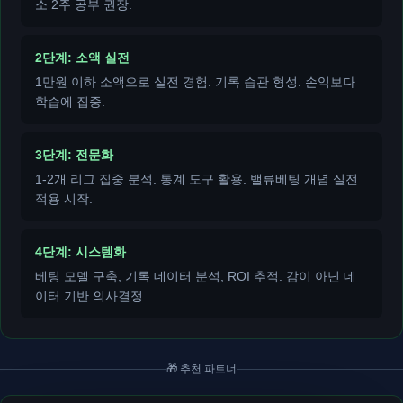
소 2주 공부 권장.
2단계: 소액 실전
1만원 이하 소액으로 실전 경험. 기록 습관 형성. 손익보다
학습에 집중.
3단계: 전문화
1-2개 리그 집중 분석. 통계 도구 활용. 밸류베팅 개념 실전
적용 시작.
4단계: 시스템화
베팅 모델 구축, 기록 데이터 분석, ROI 추적. 감이 아닌 데
이터 기반 의사결정.
🎁 추천 파트너