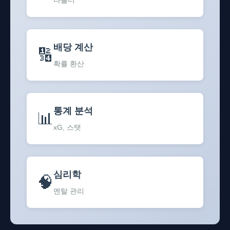
다폴더
배당 계산
🔢
확률 환산
통계 분석
📊
xG, 스탯
심리학
🧠
멘탈 관리