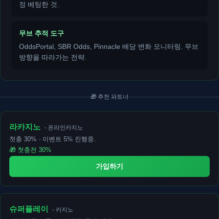
정 베팅한 것.
무브 추적 도구
OddsPortal, SBR Odds, Pinnacle 배당 변화 모니터링. 무브
방향을 따라가는 전략.
🎁 추천 파트너
라카지노
- 온라인카지노
첫충 30% · 이벤트 5% 진행중.
🎁 첫충전 30%
가입하기
슈퍼플레이
- 카지노