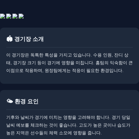
🏟️ 경기장 소개
이 경기장은 독특한 특성을 가지고 있습니다. 수용 인원, 잔디 상
태, 경기장 크기 등이 경기에 영향을 미칩니다. ​홈팀의 익숙함이 큰
이점으로 작용하며, 원정팀에게는 적응이 필요한 환경입니다.
🌤️ 환경 요인
기후와 날씨가 경기에 미치는 영향을 고려해야 합니다. ​​경기 당일
날씨 예보를 체크하는 것이 좋습니다. ​​고도가 높은 곳이나 습도가
높은 지역은 선수들의 체력 소모에 영향을 줍니다.