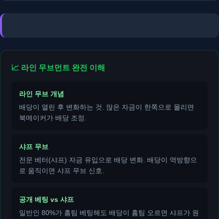
📈 라인 무브먼트 완전 이해
라인 무브 개념
배당이 열린 후 변화하는 것. 많은 자금이 한쪽으로 몰리면
북메이커가 배당 조정.
샤프 무브
전문 베터(샤프) 자금 유입으로 배당 변화. 배당이 역방향으
로 움직이면 샤프 무브 신호.
공개 베팅 vs 샤프
일반인 80%가 홈팀 베팅해도 배당이 홈팀 오르면 샤프가 원