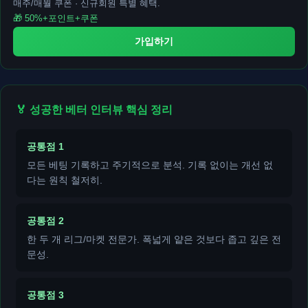
매주/매월 쿠폰 · 신규회원 특별 혜택.
🎁 50%+포인트+쿠폰
가입하기
🏅 성공한 베터 인터뷰 핵심 정리
공통점 1
모든 베팅 기록하고 주기적으로 분석. 기록 없이는 개선 없
다는 원칙 철저히.
공통점 2
한 두 개 리그/마켓 전문가. 폭넓게 얕은 것보다 좁고 깊은 전
문성.
공통점 3