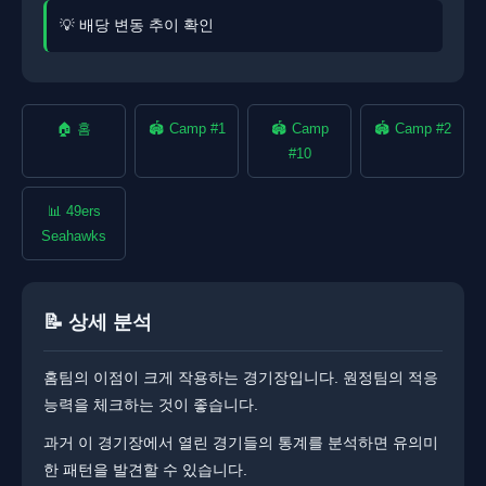
💡 배당 변동 추이 확인
🏠 홈
🏟️ Camp #1
🏟️ Camp
🏟️ Camp #2
#10
📊 49ers
Seahawks
📝 상세 분석
홈팀의 이점이 크게 작용하는 경기장입니다. ​​원정팀의 적응
능력을 체크하는 것이 좋습니다.
과거 이 경기장에서 열린 경기들의 통계를 분석하면 유의미
한 패턴을 발견할 수 있습니다.