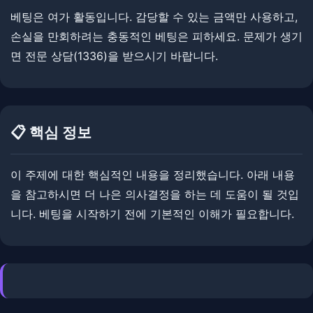
베팅은 여가 활동입니다. 감당할 수 있는 금액만 사용하고,
손실을 만회하려는 충동적인 베팅은 피하세요. 문제가 생기
면 전문 상담(1336)을 받으시기 바랍니다.
📋 핵심 정보
이 주제에 대한 핵심적인 내용을 정리했습니다. ​​아래 내용
을 참고하시면 더 나은 의사결정을 하는 데 도움이 될 것입
니다. ​​베팅을 시작하기 전에 기본적인 이해가 필요합니다.