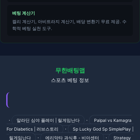
베팅 계산기
켈리 계산기, 아비트라지 계산기, 배당 변환기 무료 제공. 수
학적 베팅 실천 도구.
무한배팅맵
스포츠 베팅 정보
·
·
알라딘 심야 플레이 | 릴게임난다
Palpal vs Kamagra
·
For Diabetics | 러브스토리
Sp Lucky God Sp SimplePlay |
·
·
릴게임난다
에리악타 과식후 - 비아센터
Strategy