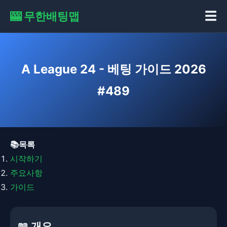
🎰 무한배팅맵
☰
A League 24 - 베팅 가이드 2026
#489
📚목록
시작하기
주요사항
가이드
📖 개요