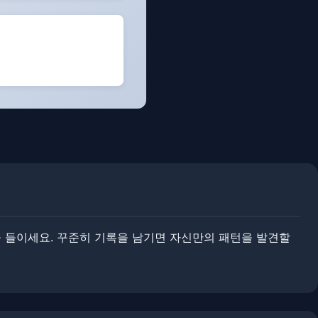
을 들이세요. ​꾸준히 기록을 남기면 자신만의 패턴을 발견할