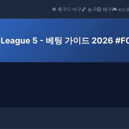
⚽ 축구
⚾ 야구
🏀 농구
🏐 배구
🎮 e스
 League 5 - 베팅 가이드 2026 #F