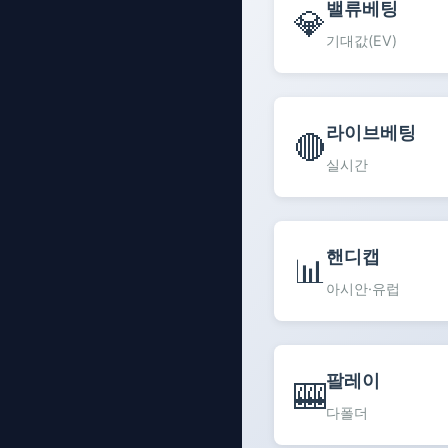
밸류베팅
💎
기대값(EV)
라이브베팅
🔴
실시간
핸디캡
📊
아시안·유럽
팔레이
🎰
다폴더