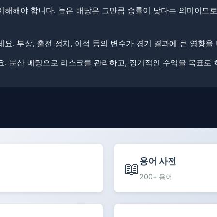
이해해야 합니다. 높은 배당은 그만큼 승률이 낮다는 의미이므로
. ​​부상, 출전 정지, 이적 등의 변수가 경기 결과에 큰 영향을
. ​분산 베팅으로 리스크를 관리하고, 장기적인 수익을 목표로 
용어 사전
📖
200+ 용어