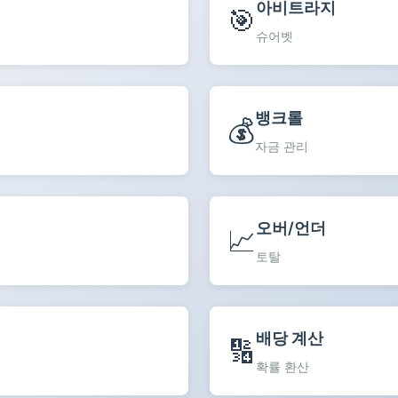
아비트라지
🎯
슈어벳
뱅크롤
💰
자금 관리
오버/언더
📈
토탈
배당 계산
🔢
확률 환산