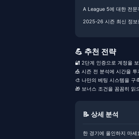
A League 5에 대한 전
2025-26 시즌 최신 
💪 추천 전략
🔐 2단계 인증으로 계정을 
🎪 시즌 전 분석에 시간을 
🎨 나만의 베팅 시스템을 
🎁 보너스 조건을 꼼꼼히 읽
📝 상세 분석
한 경기에 올인하지 마세요