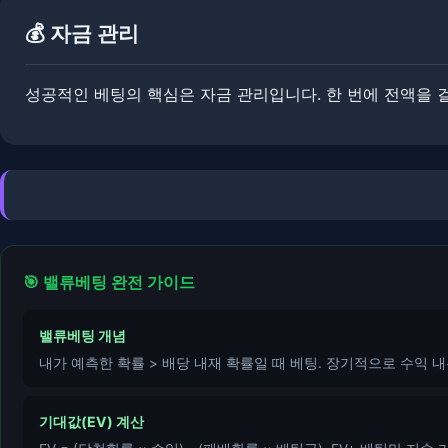
💰 자금 관리
성공적인 베팅의 핵심은 자금 관리입니다. ​​한 번에 전액을 
🎯 밸류베팅 완전 가이드
밸류베팅 개념
내가 예측한 확률 > 배당 내재 확률일 때 베팅. 장기적으로 수익 내
기대값(EV) 계산