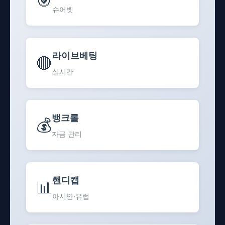
🎯
슈어벳
라이브베팅
🔴
실시간
뱅크롤
💰
자금 관리
핸디캡
📊
아시안·유럽