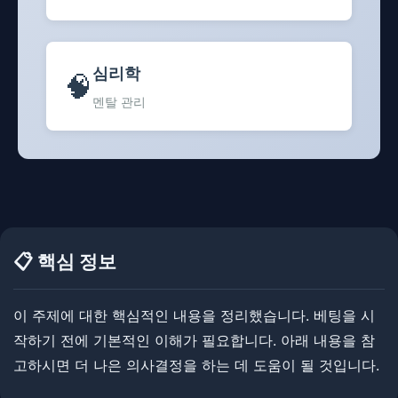
심리학
🧠
멘탈 관리
📋 핵심 정보
이 주제에 대한 핵심적인 내용을 정리했습니다. ​​베팅을 시
작하기 전에 기본적인 이해가 필요합니다. ​아래 내용을 참
고하시면 더 나은 의사결정을 하는 데 도움이 될 것입니다.