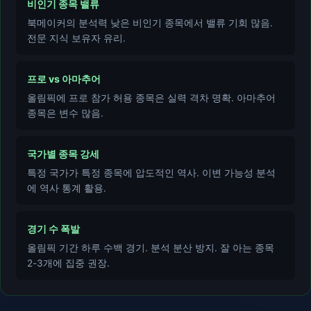
비인기 종목 밸류
북메이커의 분석력 낮은 비인기 종목에서 밸류 기회 많음.
전문 지식 보유자 유리.
프로 vs 아마추어
올림픽에 프로 참가 허용 종목은 실력 격차 명확. 아마추어
종목은 변수 많음.
국가별 종목 강세
특정 국가가 특정 종목에 압도적인 역사. 이변 가능성 분석
에 역사 통계 활용.
경기 수 폭발
올림픽 기간 하루 수백 경기. 분석 분산 방지. 잘 아는 종목
2-3개에 집중 권장.