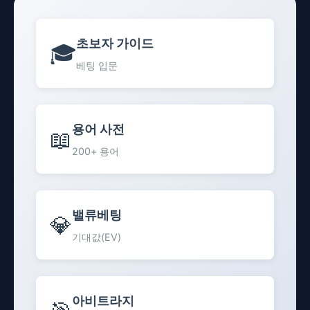
초보자 가이드
🎓
베팅 입문
용어 사전
📖
200+ 용어
밸류베팅
💎
기대값(EV)
아비트라지