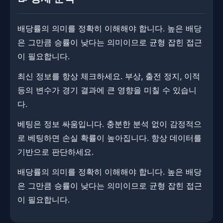
배당률의 의미를 정확히 이해해야 합니다. 높은 배당
은 그만큼 승률이 낮다는 의미이므로 균형 잡힌 접근
이 필요합니다.
최신 정보를 항상 체크하세요. ​부상, 출전 정지, 이적
등의 변수가 경기 결과에 큰 영향을 미칠 수 있습니
다.
베팅은 정보 싸움입니다. ​충분한 분석 없이 감정적으
로 베팅하면 손실 확률이 높아집니다. ​​항상 데이터를
기반으로 판단하세요.
배당률의 의미를 정확히 이해해야 합니다. 높은 배당
은 그만큼 승률이 낮다는 의미이므로 균형 잡힌 접근
이 필요합니다.