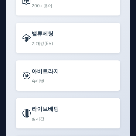
📖
200+ 용어
밸류베팅
💎
기대값(EV)
아비트라지
🎯
슈어벳
라이브베팅
🔴
실시간