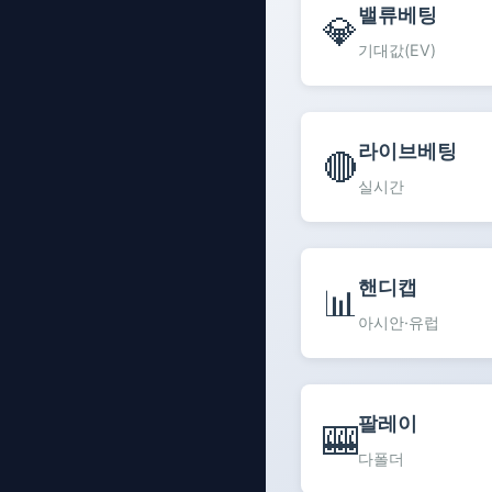
밸류베팅
💎
기대값(EV)
라이브베팅
🔴
실시간
핸디캡
📊
아시안·유럽
팔레이
🎰
다폴더