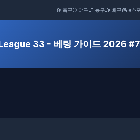
⚽ 축구
⚾ 야구
🏀 농구
🏐 배구
🎮 e스
 League 33 - 베팅 가이드 2026 #7