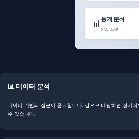
통계 분석
📊
xG, 스탯
📊 데이터 분석
데이터 기반의 접근이 중요합니다. 감으로 베팅하면 장기적으
수 있습니다.