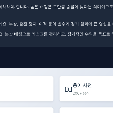
이해해야 합니다. ​높은 배당은 그만큼 승률이 낮다는 의미이므로
. ​​부상, 출전 정지, 이적 등의 변수가 경기 결과에 큰 영향을
. ​분산 베팅으로 리스크를 관리하고, 장기적인 수익을 목표로 
용어 사전
📖
200+ 용어