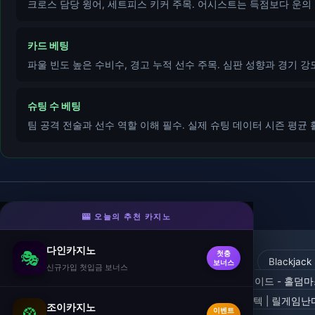
크로스 담당 윙어, 세트피스 키커 주목. 어시스트는 득점보다 운의 
카드 베팅
파울 빈도 높은 수비수, 경고 누적 선수 주목. 심판 성향과 경기 강
슈팅 수 베팅
팀 공격 전술과 선수 역할 이해 필수. 실제 슈팅 데이터 시즌 평균 
🎰 오늘의 추천 카지노
카심바슬롯
- 슬롯
첫입금 20% · 매일첫입금 +5% · 10년 무사고.
다인카지노
🎭
첫충
🎁 첫입금 20%
Blackjac
보너스
신규가입 첫입금 보너스
이드 - 홀덤
텍 | 릴게임난
조이카지노
이벤트