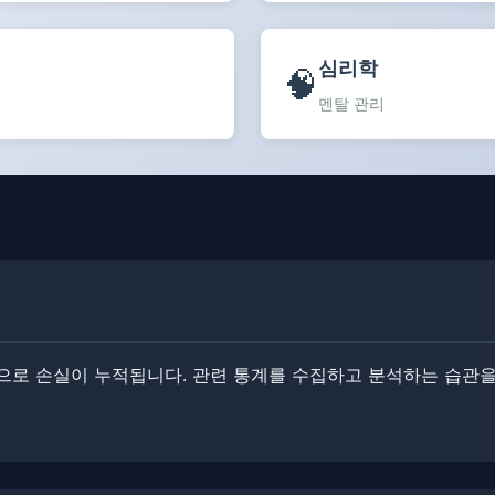
심리학
🧠
멘탈 관리
로 손실이 누적됩니다. 관련 통계를 수집하고 분석하는 습관을 