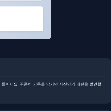
들이세요. ​​꾸준히 기록을 남기면 자신만의 패턴을 발견할