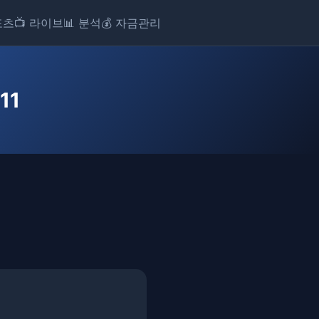
포츠
📺 라이브
📊 분석
💰 자금관리
11