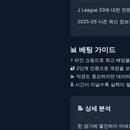
J League 33에 대한 전
2025-26 시즌 최신 정
📊 베팅 가이드
⚡ 라인 쇼핑으로 최고 배당
🔐 2단계 인증으로 계정을 
💫 직관도 중요하지만 데이
⏳ 시간이 지날수록 실력이 
📝 상세 분석
한 경기에 올인하지 마세요