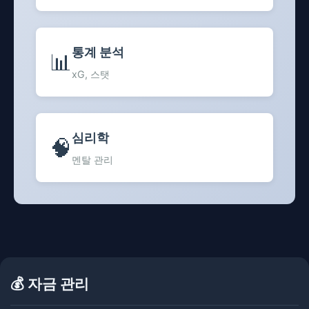
통계 분석
📊
xG, 스탯
심리학
🧠
멘탈 관리
💰 자금 관리