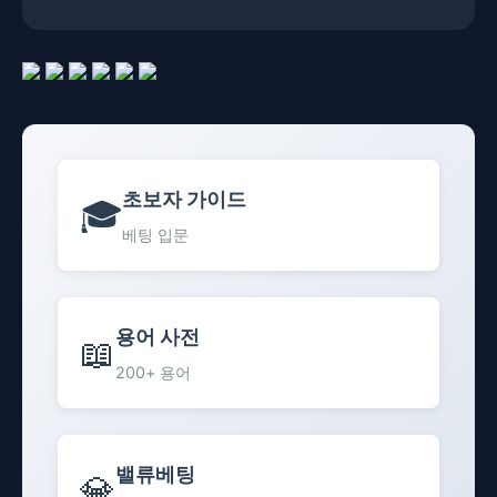
초보자 가이드
🎓
베팅 입문
용어 사전
📖
200+ 용어
밸류베팅
💎