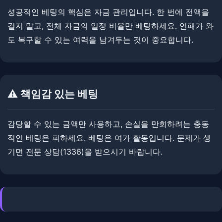
성공적인 베팅의 핵심은 자금 관리입니다. 한 번에 전액을
걸지 말고, 전체 자금의 일정 비율만 베팅하세요. 연패가 와
도 복구할 수 있는 여력을 남겨두는 것이 중요합니다.
⚠️ 책임감 있는 베팅
​​감당할 수 있는 금액만 사용하고, 손실을 만회하려는 충동
적인 베팅은 피하세요. 베팅은 여가 활동입니다. ​문제가 생
기면 전문 상담(1336)을 받으시기 바랍니다.