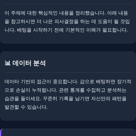
이 주제에 대한 핵심적인 내용을 정리했습니다. 아래 내용
을 참고하시면 더 나은 의사결정을 하는 데 도움이 될 것입
니다. ​베팅을 시작하기 전에 기본적인 이해가 필요합니다.
📊 데이터 분석
데이터 기반의 접근이 중요합니다. 감으로 베팅하면 장기적
으로 손실이 누적됩니다. ​​관련 통계를 수집하고 분석하는
습관을 들이세요. ​꾸준히 기록을 남기면 자신만의 패턴을
발견할 수 있습니다.