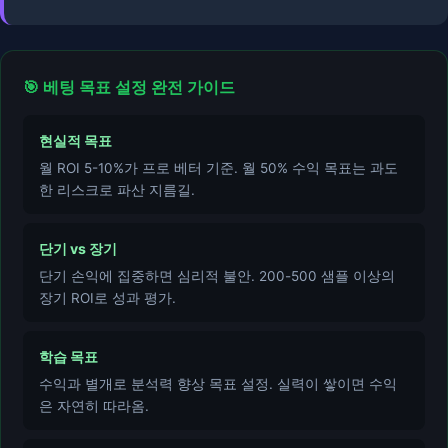
🎯 베팅 목표 설정 완전 가이드
현실적 목표
월 ROI 5-10%가 프로 베터 기준. 월 50% 수익 목표는 과도
한 리스크로 파산 지름길.
단기 vs 장기
단기 손익에 집중하면 심리적 불안. 200-500 샘플 이상의
장기 ROI로 성과 평가.
학습 목표
수익과 별개로 분석력 향상 목표 설정. 실력이 쌓이면 수익
은 자연히 따라옴.