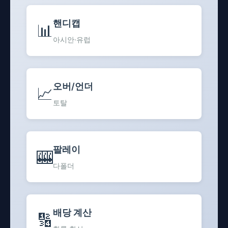
핸디캡
📊
아시안·유럽
오버/언더
📈
토탈
팔레이
🎰
다폴더
배당 계산
🔢