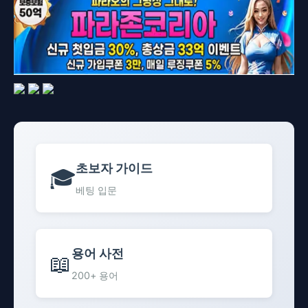
초보자 가이드
🎓
베팅 입문
용어 사전
📖
200+ 용어