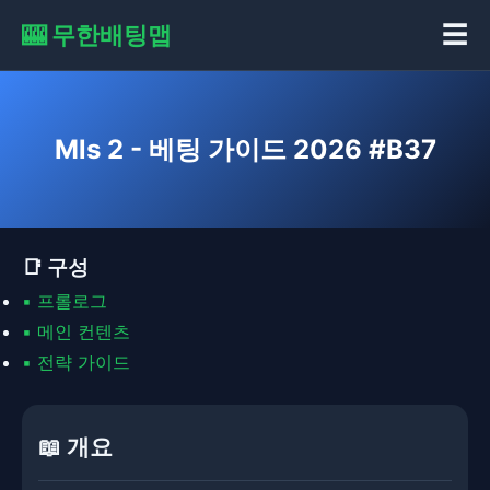
🎰 무한배팅맵
☰
Mls 2 - 베팅 가이드 2026 #B37
📑 구성
▪ 프롤로그
▪ 메인 컨텐츠
▪ 전략 가이드
📖 개요