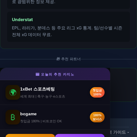
로 광범위한 정보 제공.
Understat
EPL, 라리가, 분데스 등 주요 리그 xG 통계. 팀/선수별 시즌
전체 xG 데이터 무료.
🎁 추천 파트너
🎰 오늘의 추천 카지노
슈퍼플레이
- 카지노
매주/매월 쿠폰 · 신규회원 특별 혜택.
1xBet 스포츠베팅
🌍
첫입금
🎁 50%+포인트+쿠폰
100%
세계 최대 | 축구·농구·e스포츠
bcgame
₿
180%
보너스
첫입금 180% | 비트코인 OK
·
러브필
베팅 팁 #128 완벽 가이드 | 2026 완벽 가이드 -