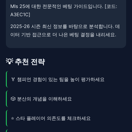
Mls 25에 대한 전문적인 베팅 가이드입니다. [코드:
A3EC1C]
2025-26 시즌 최신 정보를 바탕으로 분석합니다. ​데
이터 기반 접근으로 더 나은 베팅 결정을 내리세요.
💡 추천 전략
🏅 챔피언 경험이 있는 팀을 높이 평가하세요
🎲 분산의 개념을 이해하세요
⭐ 스타 플레이어 의존도를 체크하세요