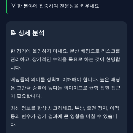
💡 한 분야에 집중하여 전문성을 키우세요
📝 상세 분석
한 경기에 올인하지 마세요. 분산 베팅으로 리스크를
관리하고, 장기적인 수익을 목표로 하는 것이 현명합
니다.
배당률의 의미를 정확히 이해해야 합니다. ​​높은 배당
은 그만큼 승률이 낮다는 의미이므로 균형 잡힌 접근
이 필요합니다.
최신 정보를 항상 체크하세요. 부상, 출전 정지, 이적
등의 변수가 경기 결과에 큰 영향을 미칠 수 있습니
다.