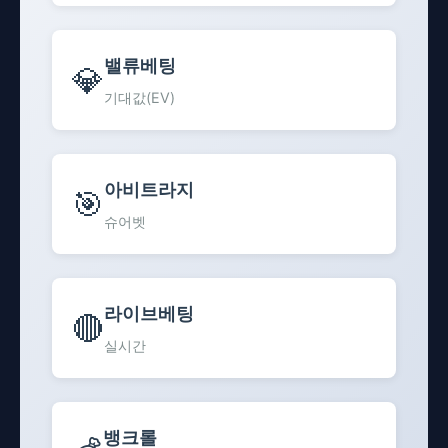
밸류베팅
💎
기대값(EV)
아비트라지
🎯
슈어벳
라이브베팅
🔴
실시간
뱅크롤