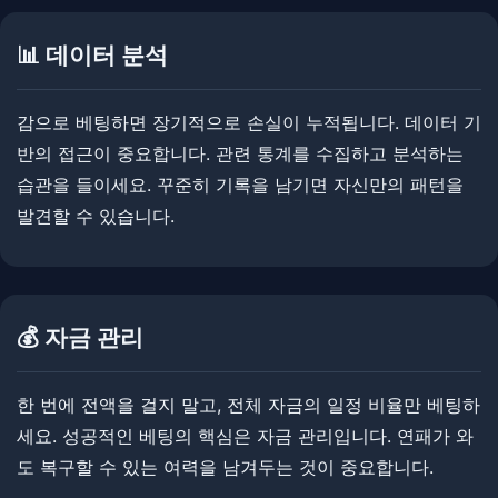
📊 데이터 분석
​​감으로 베팅하면 장기적으로 손실이 누적됩니다. 데이터 기
반의 접근이 중요합니다. 관련 통계를 수집하고 분석하는
습관을 들이세요. ​​꾸준히 기록을 남기면 자신만의 패턴을
발견할 수 있습니다.
💰 자금 관리
​​한 번에 전액을 걸지 말고, 전체 자금의 일정 비율만 베팅하
세요. 성공적인 베팅의 핵심은 자금 관리입니다. 연패가 와
도 복구할 수 있는 여력을 남겨두는 것이 중요합니다.