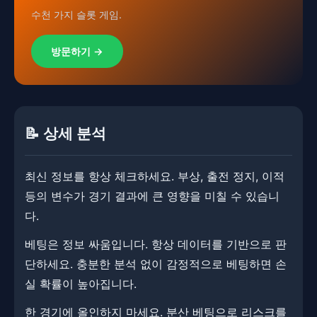
수천 가지 슬롯 게임.
방문하기 →
📝 상세 분석
최신 정보를 항상 체크하세요. ​​부상, 출전 정지, 이적
등의 변수가 경기 결과에 큰 영향을 미칠 수 있습니
다.
베팅은 정보 싸움입니다. ​​항상 데이터를 기반으로 판
단하세요. 충분한 분석 없이 감정적으로 베팅하면 손
실 확률이 높아집니다.
한 경기에 올인하지 마세요. ​분산 베팅으로 리스크를