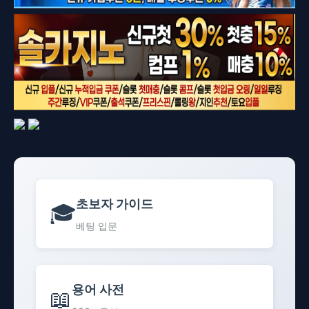
초보자 가이드
🎓
베팅 입문
용어 사전
📖