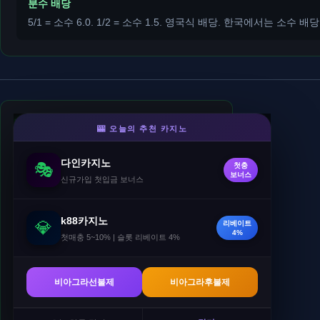
분수 배당
5/1 = 소수 6.0. 1/2 = 소수 1.5. 영국식 배당. 한국에서는 소수 
라카지노
- 온라인카지노
🎰 오늘의 추천 카지노
첫충 30% · 이벤트 5% 진행중.
🎁 첫충전 30%
다인카지노
🎭
첫충
· ·
보너스
신규가입 첫입금 보너스
Diabetes 환자 Palpal Precaution | 러브
스토리
k88카지노
💎
리베이트
4%
·
첫매충 5~10% | 슬롯 리베이트 4%
Casino Review 452 | 카지노 가이드 | 카
지노월드
비아그라선불제
비아그라후불제