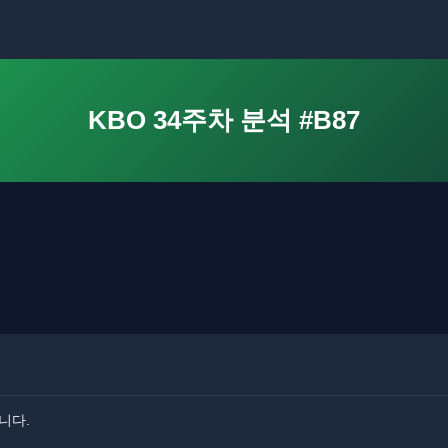
KBO 34주차 분석 #B87
니다.