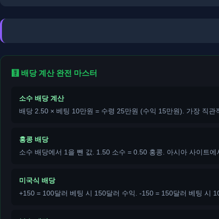
🧮 배당 계산 완전 마스터
소수 배당 계산
배당 2.50 × 베팅 10만원 = 수령 25만원 (수익 15만원). 가장 직
홍콩 배당
소수 배당에서 1을 뺀 값. 1.50 소수 = 0.50 홍콩. 아시아 사이트
미국식 배당
+150 = 100달러 베팅 시 150달러 수익. -150 = 150달러 베팅 시 