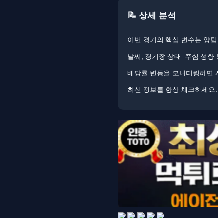
📝 상세 분석
이번 경기의 핵심 변수는 양팀의
날씨, 경기장 상태, 주심 성향
배당률 변동을 모니터링하면 시
최신 정보를 항상 체크하세요. 