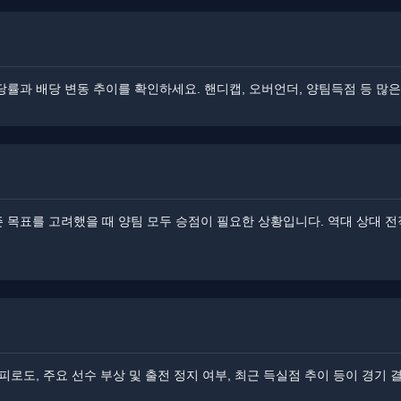
당률과 배당 변동 추이를 확인하세요. ​​핸디캡, 오버언더, 양팀득점 등 
 목표를 고려했을 때 양팀 모두 승점이 필요한 상황입니다. 역대 상대 
피로도, 주요 선수 부상 및 출전 정지 여부, 최근 득실점 추이 등이 경기 결