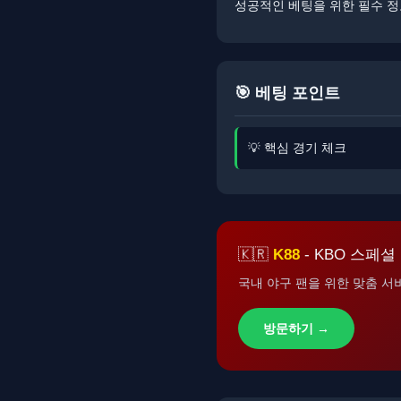
성공적인 베팅을 위한 필수 정
🎯 베팅 포인트
💡 핵심 경기 체크
🇰🇷
K88
- KBO 스페셜
국내 야구 팬을 위한 맞춤 서
방문하기 →