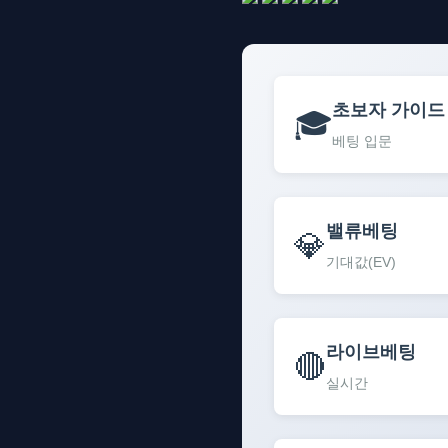
초보자 가이드
🎓
베팅 입문
밸류베팅
💎
기대값(EV)
라이브베팅
🔴
실시간