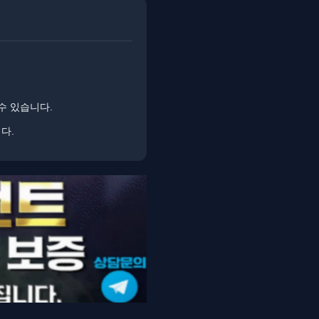
수 있습니다.
다.