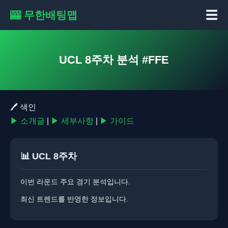
☰
🎰 무한배팅맵
UCL 8주차 분석 #FFE
🖊️ 색인
▶ 소개글
|
▶ 세부사항
|
▶ 가이드
📊 UCL 8주차
이번 라운드 주요 경기 분석입니다.
최신 트렌드를 반영한 정보입니다.