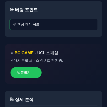
🎯 베팅 포인트
💡 핵심 경기 체크
⭐
BC.GAME
- UCL 스페셜
빅매치 특별 보너스 이벤트 진행 중.
방문하기 →
📝 상세 분석