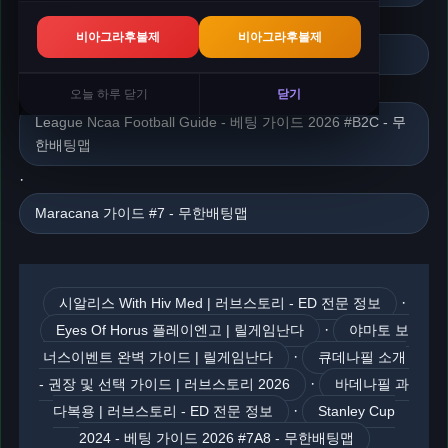
·
비아그라후불제
비아그라후불제
야일라 연비용 | 러브스토리 - ED 전문 정보
·
오늘 하루 닫기
닫기
League Ncaa Football Guide - 베팅 가이드 2026 #B2C - 무
한배팅맵
·
Maracana 가이드 #7 - 무한배팅맵
·
시알리스 With Hiv Med | 러브스토리 - ED 전문 정보
·
Eyes Of Horus 플레이엔고 | 릴게임난다
야마토 보
·
너스이벤트 완벽 가이드 | 릴게임난다
큐데나필 소개
·
- 권장 및 선택 가이드 | 러브스토리 2026
바데나필 과
·
다복용 | 러브스토리 - ED 전문 정보
Stanley Cup
2024 - 베팅 가이드 2026 #7A8 - 무한배팅맵