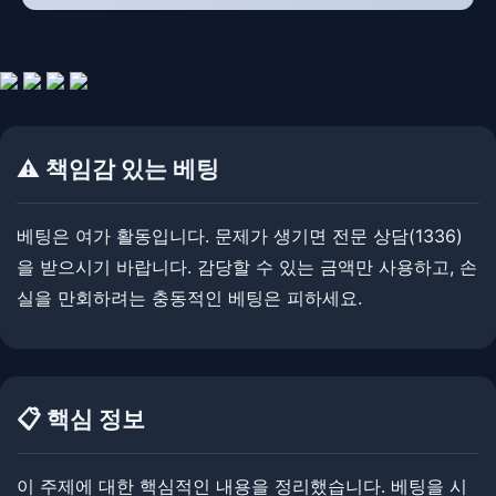
⚠️ 책임감 있는 베팅
베팅은 여가 활동입니다. ​​문제가 생기면 전문 상담(1336)
을 받으시기 바랍니다. ​감당할 수 있는 금액만 사용하고, 손
실을 만회하려는 충동적인 베팅은 피하세요.
📋 핵심 정보
이 주제에 대한 핵심적인 내용을 정리했습니다. 베팅을 시