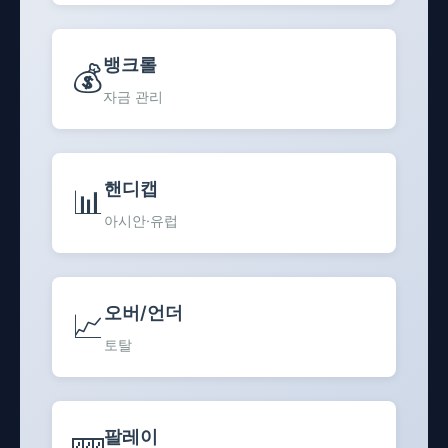
뱅크롤
💰
자금 관리
핸디캡
📊
아시안·유럽
오버/언더
📈
토탈
팔레이