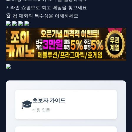
⚡ 라인 쇼핑으로 최고 배당을 찾으세요
🏆 컵 대회의 특수성을 이해하세요
초보자 가이드
🎓
베팅 입문