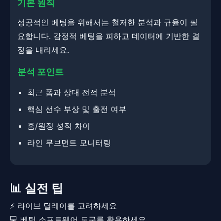
기본 원칙
성공적인 베팅을 위해서는 철저한 분석과 규율이 필
요합니다. 감정적 베팅을 피하고 데이터에 기반한 결
정을 내리세요.
분석 포인트
최근 폼과 상대 전적 분석
핵심 선수 부상 및 출전 여부
홈/원정 성적 차이
라인 무브먼트 모니터링
📊 실전 팁
⚡ 라이브 딜레이를 고려하세요
💻 베팅 소프트웨어 도구를 활용하세요