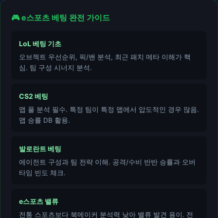
🎮 e스포츠 베팅 완전 가이드
LoL 베팅 기초
오브젝트 우선순위, 픽/밴 분석, 최근 패치 메타 이해가 핵
심. 팀 구성 시너지 분석.
CS2 베팅
맵 풀 분석 필수. 특정 팀이 특정 맵에서 압도적인 경우 많음.
맵 승률 DB 활용.
발로란트 베팅
에이전트 구성과 팀 전략 이해. 공격/수비 반반 승률과 오버
타임 빈도 체크.
e스포츠 밸류
전통 스포츠보다 북메이커 분석력 낮아 밸류 발견 용이. 전