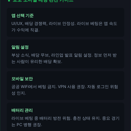
앱 선택 기준
UI/UX, 배당 경쟁력, 라이브 안정성. 라이브 베팅은 앱 속도
가 수익에 직결.
알림 설정
부상 소식, 배당 무브, 라인업 발표 알림 설정. 정보 먼저 받
는 사람이 유리한 배당 확보.
모바일 보안
공공 WiFi에서 베팅 금지. VPN 사용 권장. 자동 로그인 위험
성 인지.
배터리 관리
라이브 베팅 중 배터리 방전 위험. 충전 상태 유지. 중요 경기
는 PC 병행 권장.