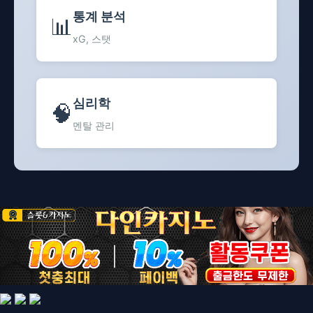
통계 분석
📊
xG, 스탯
심리학
🧠
멘탈 관리