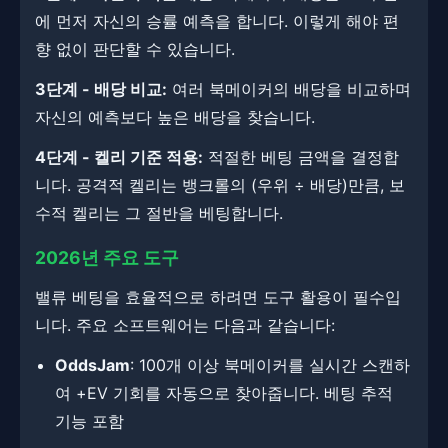
에 먼저 자신의 승률 예측을 합니다. ​이렇게 해야 편
향 없이 판단할 수 있습니다.
3단계 - 배당 비교:
여러 북메이커의 배당을 비교하며
자신의 예측보다 높은 배당을 찾습니다.
4단계 - 켈리 기준 적용:
적절한 베팅 금액을 결정합
니다. ​공격적 켈리는 뱅크롤의 (우위 ÷ 배당)만큼, 보
수적 켈리는 그 절반을 베팅합니다.
2026년 주요 도구
밸류 베팅을 효율적으로 하려면 도구 활용이 필수입
니다. ​​주요 소프트웨어는 다음과 같습니다:
OddsJam
: 100개 이상 북메이커를 실시간 스캔하
여 +EV 기회를 자동으로 찾아줍니다. ​​베팅 추적
기능 포함