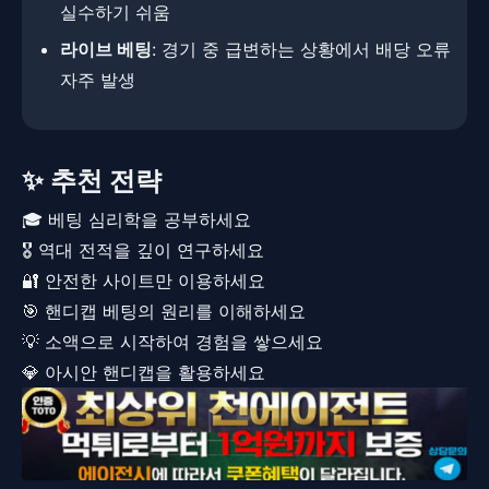
실수하기 쉬움
라이브 베팅
: 경기 중 급변하는 상황에서 배당 오류
자주 발생
✨ 추천 전략
🎓 베팅 심리학을 공부하세요
🎖️ 역대 전적을 깊이 연구하세요
🔐 안전한 사이트만 이용하세요
🎯 핸디캡 베팅의 원리를 이해하세요
💡 소액으로 시작하여 경험을 쌓으세요
💎 아시안 핸디캡을 활용하세요