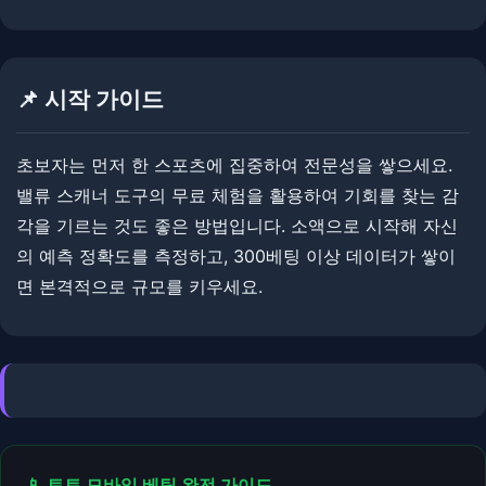
📌 시작 가이드
초보자는 먼저 한 스포츠에 집중하여 전문성을 쌓으세요. ​​
밸류 스캐너 도구의 무료 체험을 활용하여 기회를 찾는 감
각을 기르는 것도 좋은 방법입니다. ​소액으로 시작해 자신
의 예측 정확도를 측정하고, 300베팅 이상 데이터가 쌓이
면 본격적으로 규모를 키우세요.
📱 토토 모바일 베팅 완전 가이드