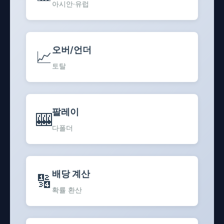
아시안·유럽
오버/언더
📈
토탈
팔레이
🎰
다폴더
배당 계산
🔢
확률 환산