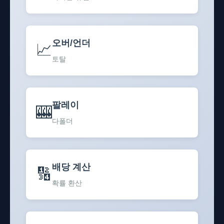
오버/언더
📈
토탈
팔레이
🎰
다폴더
배당 계산
🔢
확률 환산