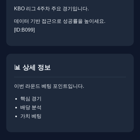
KBO 리그 4주차 주요 경기입니다.
데이터 기반 접근으로 성공률을 높이세요. ​
[ID:B099]
📊 상세 정보
이번 라운드 베팅 포인트입니다.
핵심 경기
배당 분석
가치 베팅