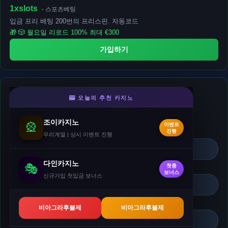
1xslots
- 스포츠베팅
입금 프리 베팅 200번의 프리스핀. 자동코드
🎁 🎲 월요일 리로드 100% 최대 €300
가입하기
비바카지노
- 온라인카지노
🎰 오늘의 추천 카지노
신규가입 후 첫입금 보너스 지급.
🎁 롤링조건 500%
조이카지노
🎡
이벤트
·
진행
우리계열 | 상시 이벤트 진행
아바나필 주말 - 비아센터
다인카지노
🎭
·
첫충
보너스
신규가입 첫입금 보너스
필그라 보험가격 | 러브스토리 - ED 전문 정보
·
비아그라후불제
비아그라후불제
Fiorentina #3 - 무한배팅맵 2026