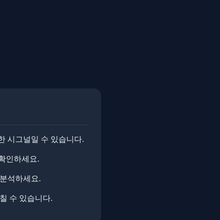
한 시그널일 수 있습니다.
 확인하세요.
 분석하세요.
미칠 수 있습니다.