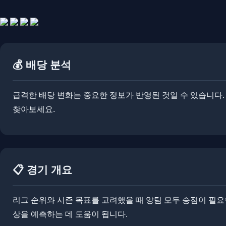
💰 배당 분석
급격한 배당 변화는 중요한 정보가 반영된 것일 수 있습니다. 
찾아보세요.
📋 경기 개요
​리그 순위와 시즌 목표를 고려했을 때 양팀 모두 승점이 필요
상을 예측하는 데 도움이 됩니다.