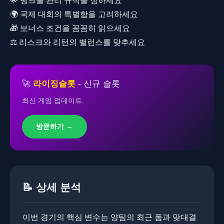
🌟 뱅크롤 관리 규칙을 정하세요
🌍 국제 대회의 특별함을 고려하세요
🎁 보너스 조건을 꼼꼼히 읽으세요
⚖️ 리스크와 리턴의 밸런스를 맞추세요
🚀
라이징슬롯
- 신규 슬롯
최신 게임 업데이트.
방문하기 →
📝 상세 분석
이번 경기의 핵심 변수는 양팀의 최근 폼과 맞대결