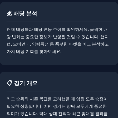
💰 배당 분석
현재 배당률과 배당 변동 추이를 확인하세요. ​​급격한 배
당 변화는 중요한 정보가 반영된 것일 수 있습니다. ​​핸디
캡, 오버언더, 양팀득점 등 풍부한 마켓을 비교 분석하고
가치 베팅 기회를 찾아보세요.
📋 경기 개요
리그 순위와 시즌 목표를 고려했을 때 양팀 모두 승점이
필요한 상황입니다. 이번 경기는 양팀 모두에게 중요한
의미가 있습니다. ​​역대 상대 전적과 최근 맞대결 결과를