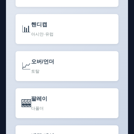
핸디캡
📊
아시안·유럽
오버/언더
📈
토탈
팔레이
🎰
다폴더