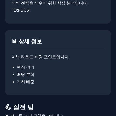
베팅 전략을 세우기 위한 핵심 분석입니다.
[ID:FDC6]
📊 상세 정보
이번 라운드 베팅 포인트입니다.
핵심 경기
배당 분석
가치 베팅
💪 실전 팁