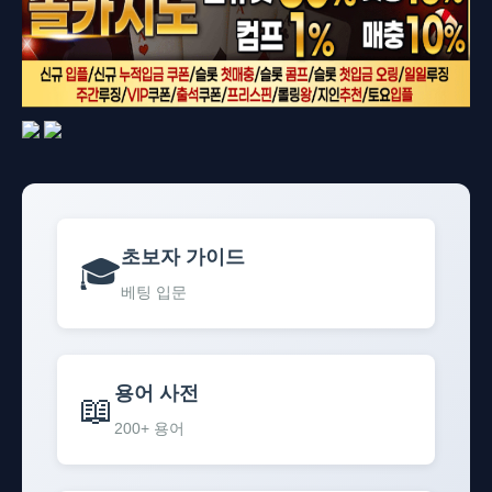
초보자 가이드
🎓
베팅 입문
용어 사전
📖
200+ 용어