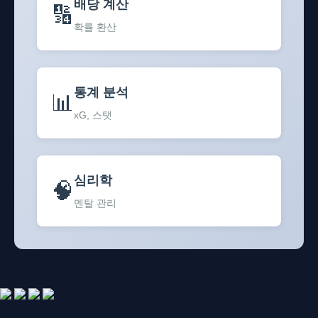
배당 계산
🔢
확률 환산
통계 분석
📊
xG, 스탯
심리학
🧠
멘탈 관리