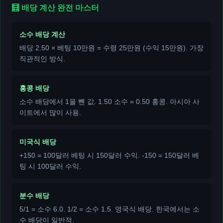
🧮 배당 계산 완전 마스터
소수 배당 계산
배당 2.50 × 베팅 10만원 = 수령 25만원 (수익 15만원). 가장
직관적인 방식.
홍콩 배당
소수 배당에서 1을 뺀 값. 1.50 소수 = 0.50 홍콩. 아시아 사
이트에서 많이 사용.
미국식 배당
+150 = 100달러 베팅 시 150달러 수익. -150 = 150달러 베
팅 시 100달러 수익.
분수 배당
5/1 = 소수 6.0. 1/2 = 소수 1.5. 영국식 배당. 한국에서는 소
수 배당이 일반적.