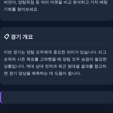
버언더, 양팀득점 등 여러 마켓을 비교 분석하고 가치 베팅
기회를 찾아보세요.
📋 경기 개요
이번 경기는 양팀 모두에게 중요한 의미가 있습니다. ​​리그
순위와 시즌 목표를 고려했을 때 양팀 모두 승점이 필요한
상황입니다. ​​역대 상대 전적과 최근 맞대결 결과를 참고하
면 경기 양상을 예측하는 데 도움이 됩니다.