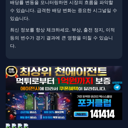
배당률 변동을 모니터링하면 시장의 흐름을 파악할
수 있습니다. 급격한 배당 변화는 중요한 시그널일 수
있습니다.
최신 정보를 항상 체크하세요. ​부상, 출전 정지, 이적
등의 변수가 경기 결과에 큰 영향을 미칠 수 있습니
다.