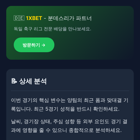
🇩🇪
1XBET
- 분데스리가 파트너
독일 축구 리그 전문 배당을 만나보세요.
방문하기 →
📝 상세 분석
이번 경기의 핵심 변수는 양팀의 최근 폼과 맞대결 기
록입니다. 최근 5경기 성적을 반드시 확인하세요.
날씨, 경기장 상태, 주심 성향 등 외부 요인도 경기 결
과에 영향을 줄 수 있으니 종합적으로 분석하세요.