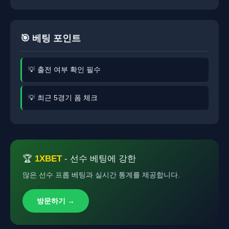
🎯 베팅 포인트
💡 출전 여부 확인 필수
💡 최근 5경기 폼 체크
🏆
1XBET
- 선수 베팅에 강한
많은 선수 프롭 베팅과 실시간 통계를 제공합니다.
방문하기 →