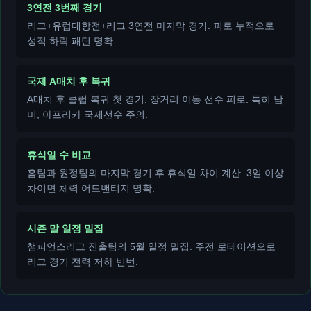
3연전 3번째 경기
리그+유럽대항전+리그 3연전 마지막 경기. 피로 누적으로
성적 하락 패턴 명확.
국제 A매치 후 복귀
A매치 후 클럽 복귀 첫 경기. 장거리 이동 선수 피로. 특히 남
미, 아프리카 국제선수 주의.
휴식일 수 비교
홈팀과 원정팀의 마지막 경기 후 휴식일 차이 계산. 3일 이상
차이면 체력 어드밴티지 명확.
시즌 말 일정 밀집
챔피언스리그 진출팀의 5월 일정 밀집. 주전 로테이션으로
리그 경기 전력 저하 빈번.