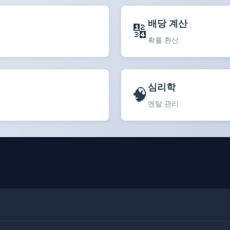
배당 계산
🔢
확률 환산
심리학
🧠
멘탈 관리