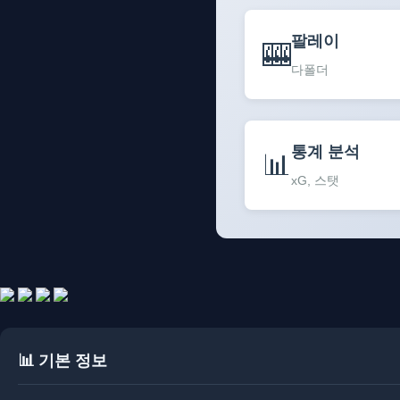
팔레이
🎰
다폴더
통계 분석
📊
xG, 스탯
📊 기본 정보