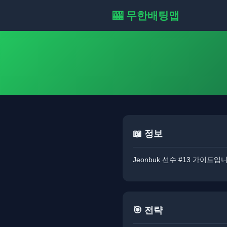
🎰 무한배팅맵
📖 정보
Jeonbuk 선수 #13 가이드입
🎯 전략