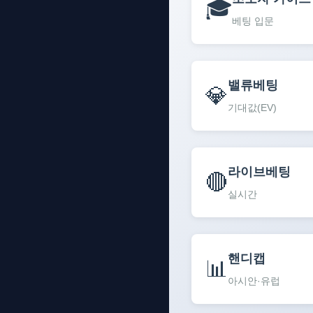
🎓
베팅 입문
밸류베팅
💎
기대값(EV)
라이브베팅
🔴
실시간
핸디캡
📊
아시안·유럽