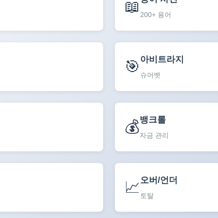
📖
200+ 용어
아비트라지
🎯
슈어벳
뱅크롤
💰
자금 관리
오버/언더
📈
토탈