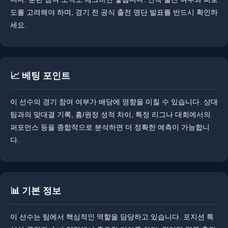
도를 고려해야 하며, 경기 전 공식 출전 명단 발표를 반드시 확인하
세요.
📈 베팅 포인트
이 선수의 경기 참여 여부가 배당에 영향을 미칠 수 있습니다. ​​상대
팀과의 맞대결 기록, 홈/원정 성적 차이, 특정 리그나 대회에서의
퍼포먼스 등을 종합적으로 분석하면 더 정확한 예측이 가능합니
다.
📊 기본 정보
이 선수는 팀에서 핵심적인 역할을 담당하고 있습니다. ​​포지션 특