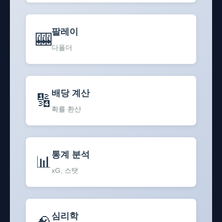
팔레이
🎰
다폴더
배당 계산
🔢
확률 환산
통계 분석
📊
xG, 스탯
심리학