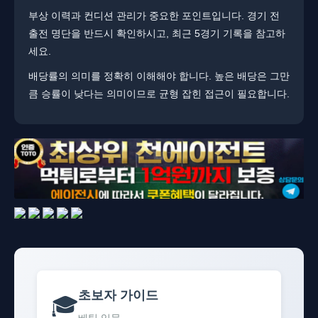
부상 이력과 컨디션 관리가 중요한 포인트입니다. 경기 전
출전 명단을 반드시 확인하시고, 최근 5경기 기록을 참고하
세요.
배당률의 의미를 정확히 이해해야 합니다. 높은 배당은 그만
큼 승률이 낮다는 의미이므로 균형 잡힌 접근이 필요합니다.
초보자 가이드
🎓