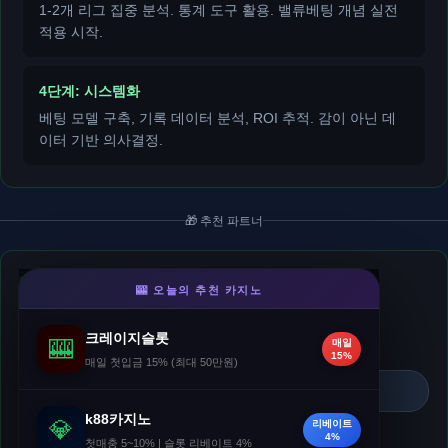
1-2개 리그 집중 분석. 통계 도구 활용. 밸류베팅 개념 실전
적용 시작.
4단계: 시스템화
베팅 모델 구축, 기록 데이터 분석, ROI 추적. 감이 아닌 데
이터 기반 의사결정.
🎁 추천 파트너
비바카지노
- 온라인카지노
🎰 오늘의 추천 카지노
신규가입 후 첫입금 보너스 지급.
🎁 롤링조건 500%
크레이지슬롯
🎰
매일
·
15%
매일 첫입금 15% (최대 50만원)
베트남 슬롯 가이드 | 릴게임난다
k88카지노
💎
·
리베이트
4%
첫매충 5~10% | 슬롯 리베이트 4%