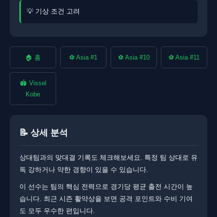
💡 기상 조건 고려
🏠 홈
⚽ Asia #1
⚽ Asia #10
⚽ Asia #11
🏟️ Vissel
Kobe
📝 상세 분석
상대팀과의 맞대결 기록도 체크해보세요. ​​특정 팀 상대로 유
독 강하거나 약한 경향이 있을 수 있습니다.
이 선수는 팀의 핵심 전력으로 경기당 평균 출전 시간이 높
습니다. ​​최근 시즌 활약상을 보면 공격 포인트와 수비 기여
도 모두 우수한 편입니다.