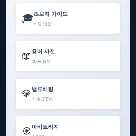
초보자 가이드
🎓
베팅 입문
용어 사전
📖
200+ 용어
밸류베팅
💎
기대값(EV)
아비트라지
🎯