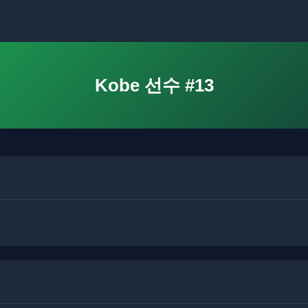
Kobe 선수 #13