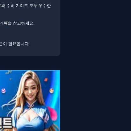
트와 수비 기여도 모두 우수한
 기록을 참고하세요.
근이 필요합니다.