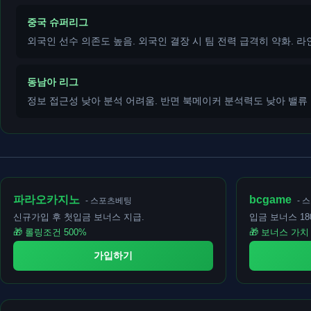
중국 슈퍼리그
외국인 선수 의존도 높음. 외국인 결장 시 팀 전력 급격히 약화. 라
동남아 리그
정보 접근성 낮아 분석 어려움. 반면 북메이커 분석력도 낮아 밸류 
파라오카지노
bcgame
- 스포츠베팅
- 
신규가입 후 첫입금 보너스 지급.
입금 보너스 18
🎁 롤링조건 500%
🎁 보너스 가치 
가입하기