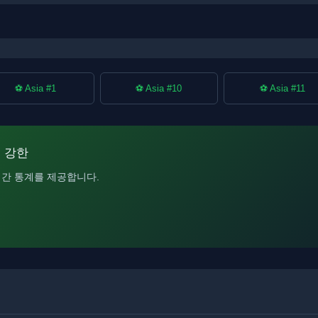
⚽ Asia #1
⚽ Asia #10
⚽ Asia #11
에 강한
시간 통계를 제공합니다.