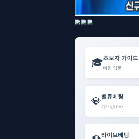
초보자 가이드
🎓
베팅 입문
밸류베팅
💎
기대값(EV)
라이브베팅