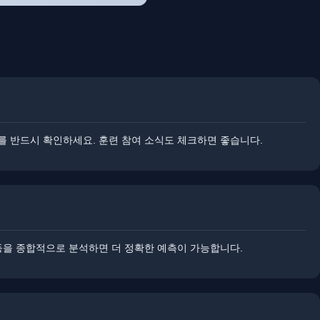
표를 반드시 확인하세요. 훈련 참여 소식도 체크하면 좋습니다.
 등을 종합적으로 분석하면 더 정확한 예측이 가능합니다.