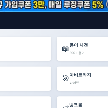
용어 사전
📖
200+ 용어
아비트라지
🎯
슈어벳
뱅크롤