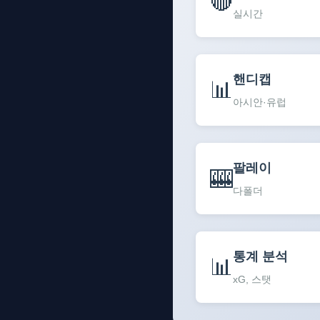
🔴
실시간
핸디캡
📊
아시안·유럽
팔레이
🎰
다폴더
통계 분석
📊
xG, 스탯