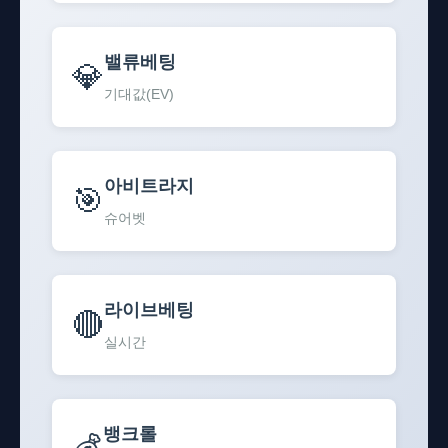
밸류베팅
💎
기대값(EV)
아비트라지
🎯
슈어벳
라이브베팅
🔴
실시간
뱅크롤