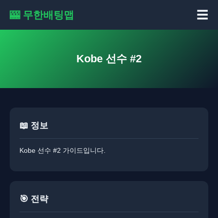
☰
🎰 무한배팅맵
Kobe 선수 #2
📖 정보
Kobe 선수 #2 가이드입니다.
🎯 전략