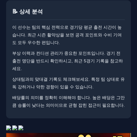
📝 상세 분석
이 선수는 팀의 핵심 전력으로 경기당 평균 출전 시간이 높
습니다. ​최근 시즌 활약상을 보면 공격 포인트와 수비 기여
도 모두 우수한 편입니다.
부상 이력과 컨디션 관리가 중요한 포인트입니다. 경기 전
출전 명단을 반드시 확인하시고, 최근 5경기 기록을 참고하
세요.
상대팀과의 맞대결 기록도 체크해보세요. ​​특정 팀 상대로 유
독 강하거나 약한 경향이 있을 수 있습니다.
배당률의 의미를 정확히 이해해야 합니다. 높은 배당은 그만
큼 승률이 낮다는 의미이므로 균형 잡힌 접근이 필요합니다.