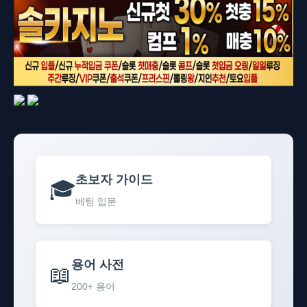
초보자 가이드
🎓
베팅 입문
용어 사전
📖
200+ 용어